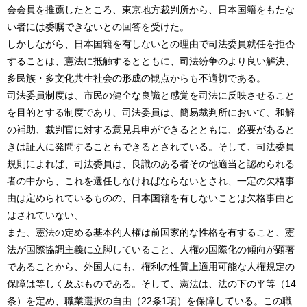
会会員を推薦したところ、東京地方裁判所から、日本国籍をもたな
い者には委嘱できないとの回答を受けた。
しかしながら、日本国籍を有しないとの理由で司法委員就任を拒否
することは、憲法に抵触するとともに、司法紛争のより良い解決、
多民族・多文化共生社会の形成の観点からも不適切である。
司法委員制度は、市民の健全な良識と感覚を司法に反映させること
を目的とする制度であり、司法委員は、簡易裁判所において、和解
の補助、裁判官に対する意見具申ができるとともに、必要があると
きは証人に発問することもできるとされている。そして、司法委員
規則によれば、司法委員は、良識のある者その他適当と認められる
者の中から、これを選任しなければならないとされ、一定の欠格事
由は定められているものの、日本国籍を有しないことは欠格事由と
はされていない、
また、憲法の定める基本的人権は前国家的な性格を有すること、憲
法が国際協調主義に立脚していること、人権の国際化の傾向が顕著
であることから、外国人にも、権利の性質上適用可能な人権規定の
保障は等しく及ぶものである。そして、憲法は、法の下の平等（14
条）を定め、職業選択の自由（22条1項）を保障している。この職