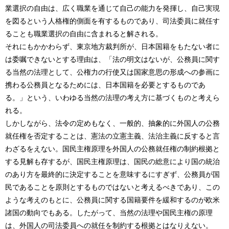
業選択の自由は、広く職業を通じて自己の能力を発揮し、自己実現
を図るという人格権的側面を有するものであり、司法委員に就任す
ることも職業選択の自由に含まれると解される。
それにもかかわらず、東京地方裁判所が、日本国籍をもたない者に
は委嘱できないとする理由は、「法の明文はないが、公務員に関す
る当然の法理として、公権力の行使又は国家意思の形成への参画に
携わる公務員となるためには、日本国籍を必要とするものであ
る。」という、いわゆる当然の法理の考え方に基づくものと考えら
れる。
しかしながら、法令の定めもなく、一般的、抽象的に外国人の公務
就任権を否定することは、憲法の立憲主義、法治主義に反すると言
わざるをえない。国民主権原理を外国人の公務就任権の制約根拠と
する見解も存するが、国民主権原理は、国民の総意により国の統治
のあり方を最終的に決定することを意味するにすぎず、公務員が国
民であることを原則とするものではないと考えるべきであり、この
ような考えのもとに、公務員に関する国籍要件を緩和するのが欧米
諸国の動向でもある。したがって、当然の法理や国民主権の原理
は、外国人の司法委員への就任を制約する根拠とはなりえない。