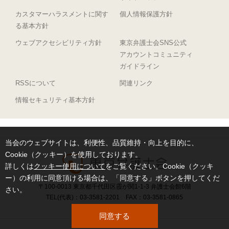
カスタマーハラスメントに関す
個人情報保護方針
る基本方針
ウェブアクセシビリティ方針
東京弁護士会SNS公式
アカウントコミュニティ
ガイドライン
RSSについて
関連リンク
情報セキュリティ基本方針
当会のウェブサイトは、利便性、品質維持・向上を目的に、
Cookie（クッキー）を使用しております。
詳しくは
クッキー使用について
をご覧ください。Cookie（クッキ
ー）の利用に同意頂ける場合は、「同意する」ボタンを押してくだ
〒100-0013 東京都千代田区霞が関1-1-3 弁護士会館6階
さい。
TEL(代表)：03-3581-2201 FAX：03-3581-0865
同意する