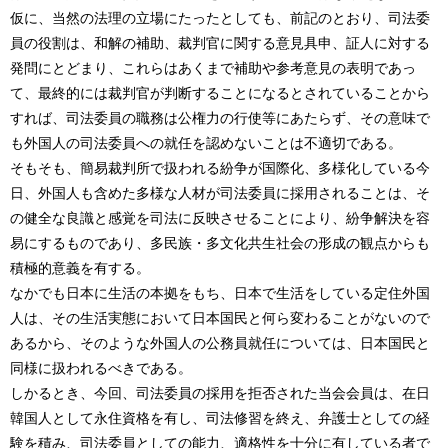
仮に、当然の法理の立場にたったとしても、前記のとおり、司法委
員の役割は、和解の補助、裁判官に関する意見具申、証人に対する
発問にとどまり、これらはあくまで補助や参考意見の表明であっ
て、最終的には裁判官が判断することになるとされていることから
すれば、司法委員の職務は公権力の行使等にあたらず、その意味で
も外国人の司法委員への就任を認めないことは不適切である。
そもそも、簡易裁判所で扱われる紛争が国際化、多様化している今
日、外国人も含めた多様な人材が司法委員に採用されることは、そ
の健全な良識と感覚を司法に反映させることにより、紛争解決を容
易にするものであり、多民族・多文化共生社会の形成の観点からも
積極的意義を有する。
なかでも日本に生活の本拠をもち、日本で生活をしている定住外国
人は、その生活実態において日本国民と何ら変わることがないので
あるから、そのような外国人の公務員就任については、日本国民と
同様に扱われるべきである。
しかるとき、今回、司法委員の採用を拒否された当会会員は、在日
韓国人として永住資格を有し、司法修習を終え、弁護士としての経
験を積み、司法委員としての能力、適格性を十分に有している者で