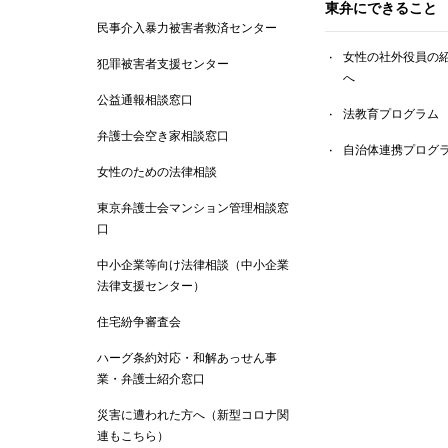
東弁にできること
民事介入暴力被害者救済センター
女性の社外役員の
犯罪被害者支援センター
へ
公益通報相談窓口
法教育プログラム
弁護士会空き家相談窓口
自治体連携プログ
女性のための法律相談
東京弁護士会マンション管理相談窓
口
中小企業等向け法律相談（中小企業
法律支援センター）
住宅紛争審査会
ハーグ条約対応・和解あっせん事
業・弁護士紹介窓口
災害に遭われた方へ（新型コロナ関
連もこちら）