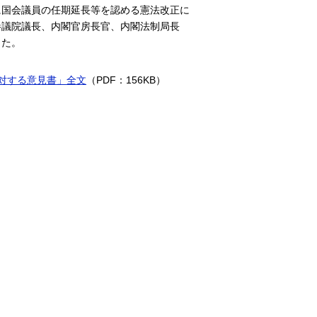
に国会議員の任期延長等を認める憲法改正に
参議院議長、内閣官房長官、内閣法制局長
した。
対する意見書」全文
（PDF：156KB）