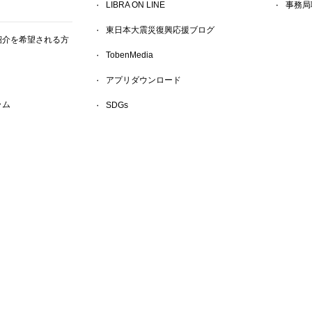
LIBRA ON LINE
事務局
東日本大震災復興応援ブログ
紹介を希望される方
TobenMedia
アプリダウンロード
ラム
SDGs