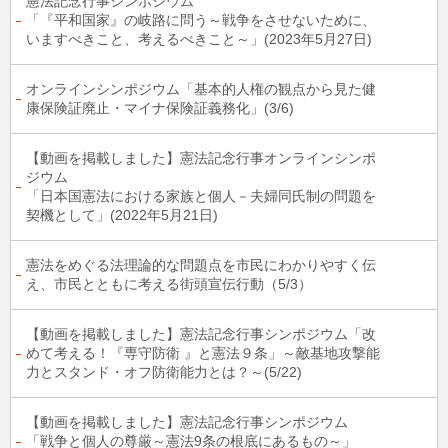
憲法記念行事シンポジウム
「『平和国家』の岐路に問う～戦争をさせないために、
いますべきこと、考えるべきこと～」(2023年5月27日)
オンラインシンポジウム「基本的人権の観点から見た健
康保険証廃止・マイナ保険証義務化」(3/6)
【動画を掲載しました】憲法記念行事オンラインシンポ
ジウム
「日本国憲法における家族と個人－夫婦同氏制の問題を
契機として」(2022年5月21日)
憲法をめぐる法理論的な問題点を市民にわかりやすく伝
え、市民とともに考える街頭宣伝行動（5/3）
【動画を掲載しました】憲法記念行事シンポジウム「改
めて考える！『専守防衛 』と憲法９条」～敵基地攻撃能
力とスタンド・オフ防衛能力とは？～(5/22)
【動画を掲載しました】憲法記念行事シンポジウム
「戦争と個人の尊厳～憲法9条の根底にあるもの～」