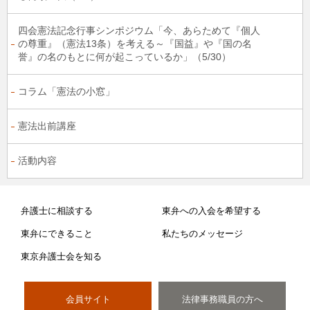
四会憲法記念行事シンポジウム「今、あらためて『個人
の尊重』（憲法13条）を考える～『国益』や『国の名
誉』の名のもとに何が起こっているか」（5/30）
コラム「憲法の小窓」
憲法出前講座
活動内容
弁護士に相談する
東弁への入会を希望する
東弁にできること
私たちのメッセージ
東京弁護士会を知る
会員サイト
法律事務職員の方へ