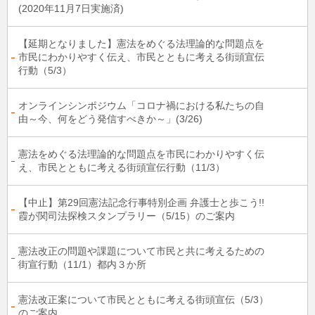
(2020年11月7日実施済)
【延期となりました】憲法をめぐる法理論的な問題点を
市民にわかりやすく伝え、市民とともに考える街頭宣伝
行動（5/3）
オンラインシンポジウム「コロナ禍における私たちの自
由～今、何をどう発信すべきか～」(3/26)
憲法をめぐる法理論的な問題点を市民にわかりやすく伝
え、市民とともに考える街頭宣伝行動（11/3）
【中止】第29回憲法記念行事特別企画 弁護士と歩こう!!
霞が関司法探検スタンプラリー（5/15）のご案内
憲法改正の問題や課題について市民と共に考えるための
街宣行動（11/1）都内３か所
憲法改正案について市民とともに考える街頭宣伝（5/3）
のご案内