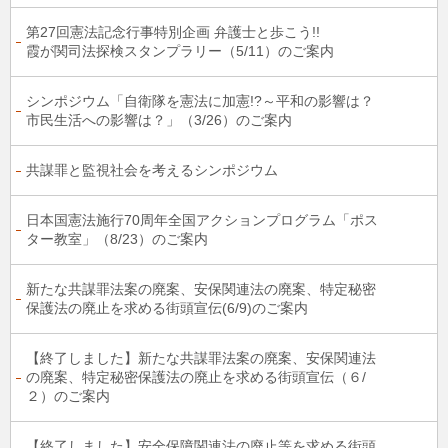
第27回憲法記念行事特別企画 弁護士と歩こう!!
霞が関司法探検スタンプラリー（5/11）のご案内
シンポジウム「自衛隊を憲法に加憲!?～平和の影響は？
市民生活への影響は？」（3/26）のご案内
共謀罪と監視社会を考えるシンポジウム
日本国憲法施行70周年全国アクションプログラム「ポス
ター教室」（8/23）のご案内
新たな共謀罪法案の廃案、安保関連法の廃案、特定秘密
保護法の廃止を求める街頭宣伝(6/9)のご案内
【終了しました】新たな共謀罪法案の廃案、安保関連法
の廃案、特定秘密保護法の廃止を求める街頭宣伝（６/
２）のご案内
【終了しました】安全保障関連法の廃止等を求める街頭