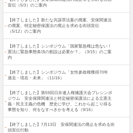
宣伝（5/3）のご案内
【終了しました】新たな共謀罪法案の廃案、安保関連法
の廃案、特定秘密保護法の廃止を求める街頭宣伝
（5/12）のご案内
【終了しました】シンポジウム「国家緊急権は危ない！
憲法に緊急事態条項の創設は必要か？」（3/15）のご案
内
【終了しました】シンポジウム「女性参政権獲得70年
過去・現在・未来」（11/16）
【終了しました】第59回日弁連人権擁護大会プレシンポ
ジウム 安全保障関連法と特定秘密保護法による立憲主
義・民主主義の危機 歴史に学び、これから起こり得る
事態を知り、何をなすべきかを考える（9/16）
【終了しました】7月13日 安保関連法の廃止を求める街
頭宣伝行動