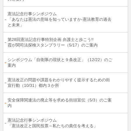
憲法記念行事シンポジウム
「あなたは憲法の意味を知っていますか-憲法教育の過去
と未来」
第28回憲法記念行事特別企画 弁護士と歩こう!!
霞が関司法探検スタンプラリー（5/17）のご案内
シンポジウム「自衛隊の現状と９条改正」（12/22）のご
案内
憲法改正の問題や課題をわかりやすく提示するための街
宣行動（10/31）都内３か所
安全保障関連法の廃止等を求める街頭宣伝（5/3）のご案
内
憲法記念行事シンポジウム
「憲法改正と国民投票～私たちの責任を考える」