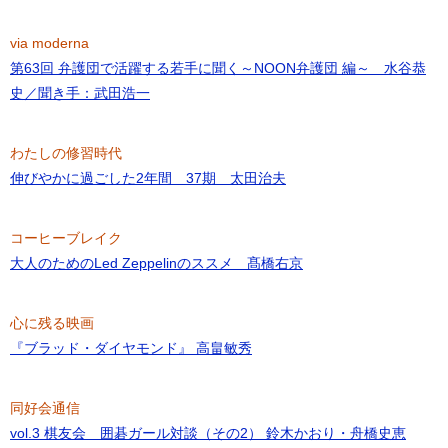
via moderna
第63回 弁護団で活躍する若手に聞く～NOON弁護団 編～ 水谷恭
史／聞き手：武田浩一
わたしの修習時代
伸びやかに過ごした2年間 37期 太田治夫
コーヒーブレイク
大人のためのLed Zeppelinのススメ 髙橋右京
心に残る映画
『ブラッド・ダイヤモンド』 高畠敏秀
同好会通信
vol.3 棋友会 囲碁ガール対談（その2） 鈴木かおり・舟橋史恵