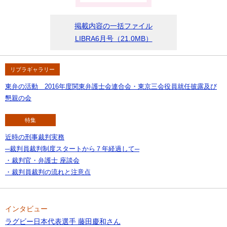
掲載内容の一括ファイル
LIBRA6月号（21.0MB）
リブラギャラリー
東弁の活動 2016年度関東弁護士会連合会・東京三会役員就任披露及び
懇親の会
特集
近時の刑事裁判実務
─裁判員裁判制度スタートから７年経過して─
・裁判官・弁護士 座談会
・裁判員裁判の流れと注意点
インタビュー
ラグビー日本代表選手 藤田慶和さん