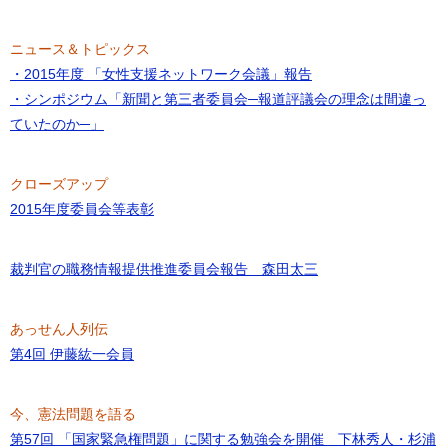
ニュース＆トピックス
・2015年度 「女性支援ネットワーク会議」報告
・シンポジウム「新聞と第三者委員会─報道評議会の理念は間違っ
ていたのか─」
クローズアップ
2015年度委員会等表彰
裁判官の職務情報提供推進委員会報告 森田太三
あっせん人列伝
第4回 伊藤紘一会員
今、憲法問題を語る
第57回 「国家緊急権問題」に関する勉強会を開催 下林秀人・杉浦