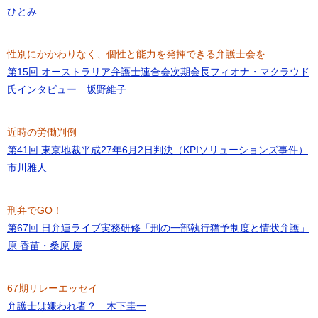
ひとみ
性別にかかわりなく、個性と能力を発揮できる弁護士会を
第15回 オーストラリア弁護士連合会次期会長フィオナ・マクラウド
氏インタビュー 坂野維子
近時の労働判例
第41回 東京地裁平成27年6月2日判決（KPIソリューションズ事件）
市川雅人
刑弁でGO！
第67回 日弁連ライブ実務研修「刑の一部執行猶予制度と情状弁護」
原 香苗・桑原 慶
67期リレーエッセイ
弁護士は嫌われ者？ 木下圭一