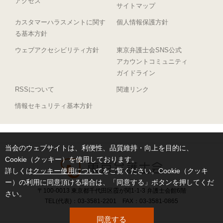
アクセス
サイトマップ
カスタマーハラスメントに関す
個人情報保護方針
る基本方針
ウェブアクセシビリティ方針
東京弁護士会SNS公式
アカウントコミュニティ
ガイドライン
RSSについて
関連リンク
情報セキュリティ基本方針
当会のウェブサイトは、利便性、品質維持・向上を目的に、
Cookie（クッキー）を使用しております。
詳しくは
クッキー使用について
をご覧ください。Cookie（クッキ
ー）の利用に同意頂ける場合は、「同意する」ボタンを押してくだ
〒100-0013 東京都千代田区霞が関1-1-3 弁護士会館6階
さい。
TEL(代表)：03-3581-2201 FAX：03-3581-0865
同意する