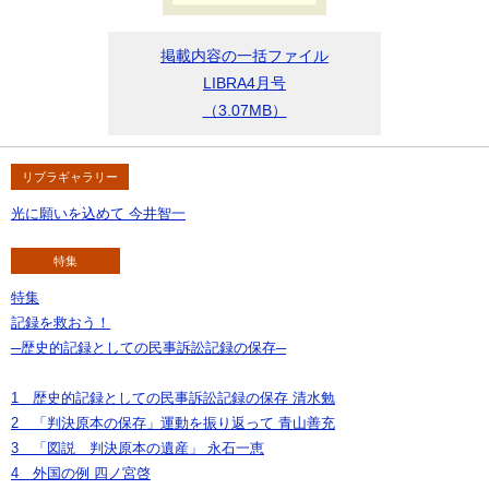
掲載内容の一括ファイル
LIBRA4月号
（3.07MB）
リブラギャラリー
光に願いを込めて 今井智一
特集
特集
記録を救おう！
─歴史的記録としての民事訴訟記録の保存─
1 歴史的記録としての民事訴訟記録の保存 清水勉
2 「判決原本の保存」運動を振り返って 青山善充
3 「図説 判決原本の遺産」 永石一恵
4 外国の例 四ノ宮啓