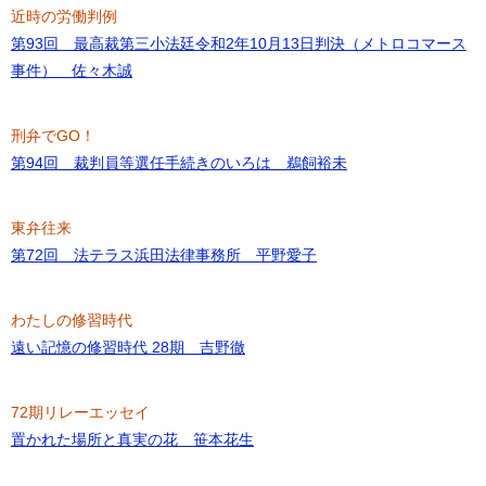
近時の労働判例
第93回 最高裁第三小法廷令和2年10月13日判決（メトロコマース
事件） 佐々木誠
刑弁でGO！
第94回 裁判員等選任手続きのいろは 鵜飼裕未
東弁往来
第72回 法テラス浜田法律事務所 平野愛子
わたしの修習時代
遠い記憶の修習時代 28期 吉野徹
72期リレーエッセイ
置かれた場所と真実の花 笹本花生