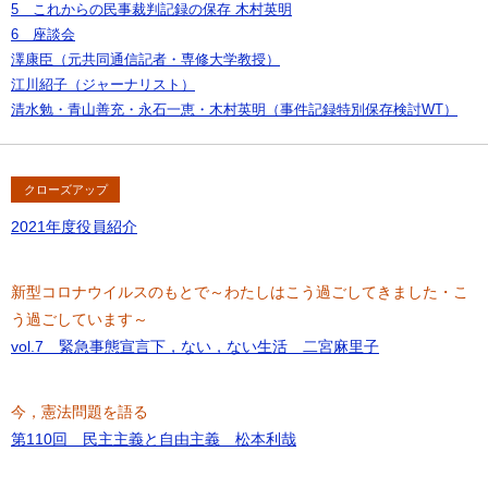
5 これからの民事裁判記録の保存 木村英明
6 座談会
澤康臣（元共同通信記者・専修大学教授）
江川紹子（ジャーナリスト）
清水勉・青山善充・永石一恵・木村英明（事件記録特別保存検討WT）
クローズアップ
2021年度役員紹介
新型コロナウイルスのもとで～わたしはこう過ごしてきました・こ
う過ごしています～
vol.7 緊急事態宣言下，ない，ない生活 二宮麻里子
今，憲法問題を語る
第110回 民主主義と自由主義 松本利哉