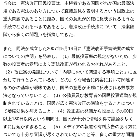
当会は、憲法改正国民投票は、主権者である国民がわが国の最高法
規である憲法のあり方について直接意見を表明するという国政上の
重大問題であることに鑑み、国民の意思が的確に反映されるような
手続でなされるべきであるとし、憲法改正手続法について、法案段
階から多くの問題点を指摘してきた。
また、同法が成立した2007年5月14日に「憲法改正手続法案の成立
についての声明」を発表し、（1）最低投票率の規定がないため、少
数の投票者の意思により憲法改正が行われるおそれがあること、
（2）改正案の発議について「内容において関連する事項ごと」に区
分して行うとされているが、どのような場合に内容において関連す
るのかの基準が曖昧であり、国民の意思が正確に反映される投票方
法となっていないこと、（3）公務員及び教育者の国民投票運動が規
制されていることは、国民が広く憲法改正の議論をすることについ
て萎縮効果を与えること、（4）改正案の発議から投票までの60日
以上180日以内という期間は、国民が十分に情報を得て議論を尽く
すには短かすぎること、（5）メディアの報道や有料広告のあり方に
ついても十分な審議が尽くされていないこと等、多くの重大な問題