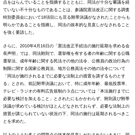
点をはらんでいることを指摘するとともに、同法が十分な審議を経
ていない不十分なものであることは、参議院憲法改正に関する調査
特別委員会において18項目にも亘る附帯決議がなされたことからも
明らかであることを指摘し、同法の抜本的な見直しがなされること
を強く要請した。
さらに、2010年4月16日の「憲法改正手続法の施行延期を求める会
長声明」では、同法附則で、選挙権を有する者の年齢に関する公職
選挙法、成年年齢に関する民法その他の法令、公務員の政治行為の
制限に関する国家公務員法、地方公務員法その他の法令について
「同法が施行されるまでに必要な法制上の措置を講ずるものとす
る」とされ、前記附帯決議において、特に成年年齢、最低投票率、
テレビ・ラジオの有料広告規制の３点については「本法施行までに
必要な検討を加えること」とされたにもかかわらず、附則及び附帯
決議が求めている検討がほとんどなされておらず、必要な法制上の
措置が講じられていない状況の下、同法の施行は延期されるべきこ
とを求めた。
以上のような多くの問題点の抜本的見直しがなされないままに、同