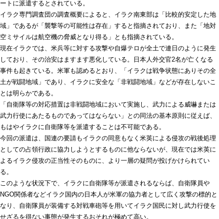
ートに派遣するとされている。
イラク専門調査団の調査概要によると、イラク南東部は「比較的安定した地
域」であるが「襲撃等の可能性は存在」すると指摘されており、また「地対
空ミサイルは航空機の脅威となり得る」とも指摘されている。
現在イラクでは、米兵等に対する攻撃や自爆テロが全土で連日のように発生
しており、その治安はますます悪化している。日本人外交官2名が亡くなる
事件も起きている。米軍も認めるとおり、「イラクは戦争状態にありその全
土が戦闘地域」であり、イラクに安全な「非戦闘地域」などが存在しないこ
とは明らかである。
「自衛隊等の対応措置は非戦闘地域において実施し、武力による威嚇または
武力行使にあたるものであってはならない」との同法の基本原則に従えば、
もはやイラクに自衛隊等を派遣することは不可能である。
今回の派遣は、国連の要請もイラクの同意もなく米英による侵攻の戦後処理
としての占領行政に協力しようとするものに他ならないが、現在では米英に
よるイラク侵攻の正当性そのものに、より一層の疑問が投げかけられてい
る。
このような状況下で、イラクに自衛隊等が派遣されるならば、自衛隊員や
NGO関係者などイラク国内の日本人が米軍の協力者として広く攻撃の標的と
なり、自衛隊員が装備する対戦車砲等を用いてイラク国民に対し武力行使を
せざるを得ない事態が発生するおそれが極めて高い。