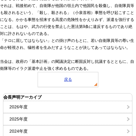
それは、戦後初めて、自衛隊が他国の領土内で他国民を殺傷し、自衛隊員等
も殺されるという、「殺し、殺される」（小泉首相）事態を呼び起こすこと
になる。かかる事態を招来する高度の危険性をかえりみず、派遣を強行する
ことは、もはや、武力の行使を禁止した憲法第9条に違反するものであり絶
対に許されないものである。
「テロに屈してはならない」との掛け声のもとに、若い自衛隊員等の尊い生
命が軽視され、犠牲者を生みだすようなことが決してあってはならない。
当会は、政府の「基本計画」の閣議決定に断固反対し抗議するとともに、自
衛隊等のイラク派遣中止を強く求めるものである。
戻る
会長声明アーカイブ
2026年度
2025年度
2024年度