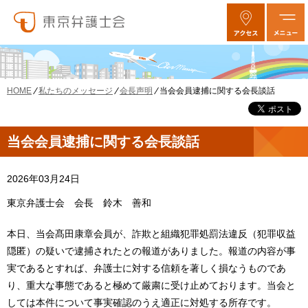
私たちのメッセージ
会長声明
当会会員逮捕に関する会長談話
HOME
当会会員逮捕に関する会長談話
2026年03月24日
東京弁護士会 会長 鈴木 善和
本日、当会髙田康章会員が、詐欺と組織犯罪処罰法違反（犯罪収益
隠匿）の疑いで逮捕されたとの報道がありました。報道の内容が事
実であるとすれば、弁護士に対する信頼を著しく損なうものであ
り、重大な事態であると極めて厳粛に受け止めております。当会と
しては本件について事実確認のうえ適正に対処する所存です。