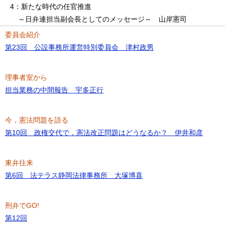
4：新たな時代の任官推進
～日弁連担当副会長としてのメッセージ～ 山岸憲司
委員会紹介
第23回 公設事務所運営特別委員会 津村政男
理事者室から
担当業務の中間報告 宇多正行
今，憲法問題を語る
第10回 政権交代で，憲法改正問題はどうなるか？ 伊井和彦
東弁往来
第6回 法テラス静岡法律事務所 大塚博喜
刑弁でGO!
第12回