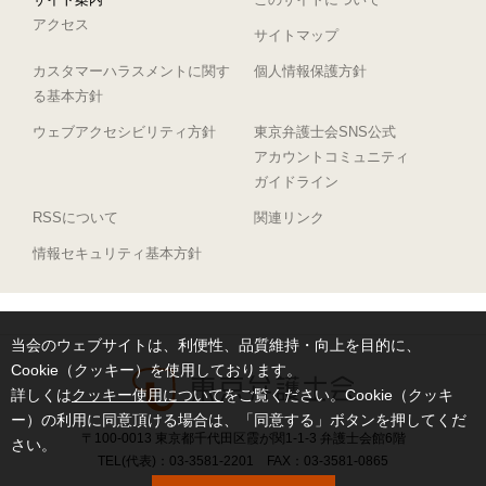
アクセス
サイトマップ
カスタマーハラスメントに関す
個人情報保護方針
る基本方針
ウェブアクセシビリティ方針
東京弁護士会SNS公式
アカウントコミュニティ
ガイドライン
RSSについて
関連リンク
情報セキュリティ基本方針
当会のウェブサイトは、利便性、品質維持・向上を目的に、
Cookie（クッキー）を使用しております。
詳しくは
クッキー使用について
をご覧ください。Cookie（クッキ
ー）の利用に同意頂ける場合は、「同意する」ボタンを押してくだ
〒100-0013 東京都千代田区霞が関1-1-3 弁護士会館6階
さい。
TEL(代表)：03-3581-2201 FAX：03-3581-0865