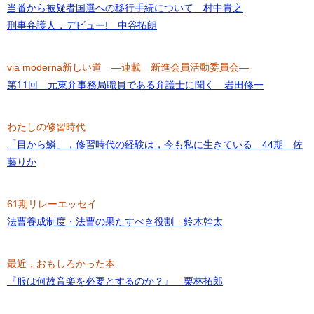
当番から被疑者国選への移行手続について 村中貴之
刑事弁護人，デビュー! 中谷拓朗
via moderna新しい道 ―連載 新進会員活動委員会―
第11回 元東弁事務局職員である弁護士に聞く 岩田修一
わたしの修習時代
「目から鱗」，修習時代の経験は，今も私に生きている 44期 佐
藤りか
61期リレーエッセイ
法曹養成制度・法曹の果たすべき役割 鈴木幹太
最近，おもしろかった本
『服は何故音楽を必要とするのか？』 栗林拓郎