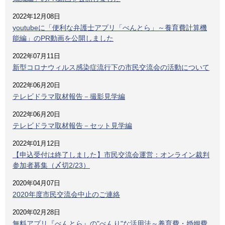
2022年12月08日
youtubeに「便利な弁護士アプリ「べんとら」～養育費計算機
能編」のPR動画を公開しました
2022年07月11日
新型コロナウィルス感染症流行下の市民交流会の活動について
2022年06月20日
テレビドラマ取材報告－撮影見学編
2022年06月20日
テレビドラマ取材報告－セット見学編
2022年01月12日
【申込受付は終了しました】市民交流会運営：オンライン裁判
参加者募集（〆切2/23）
2020年04月07日
2020年度市民交流会中止のご連絡
2020年02月28日
無料アプリ『べんとら』の"べんり"な活用法～養育費・婚姻費