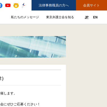
法律事務職員の方へ
会員サイト
と
私たちのメッセージ
東京弁護士会を知る
JP
EN
私たちのメッセージのサブメニューを開閉
東京弁護士会を知るのサブメニュ
ューを開閉
できることのサブメニューを開閉
務弁護士登録をご希望の方へ
紛争解決センター（ADR）を利用する
2）
開催します。
機会にぜひご応募ください！