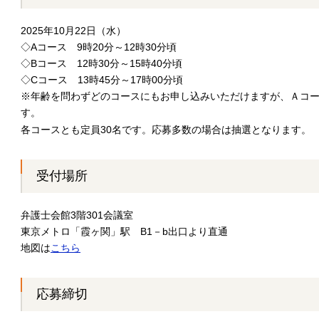
2025年10月22日（水）
◇Aコース 9時20分～12時30分頃
◇Bコース 12時30分～15時40分頃
◇Cコース 13時45分～17時00分頃
※年齢を問わずどのコースにもお申し込みいただけますが、Ａコ
す。
各コースとも定員30名です。応募多数の場合は抽選となります。
受付場所
弁護士会館3階301会議室
東京メトロ「霞ヶ関」駅 B1－b出口より直通
地図は
こちら
応募締切