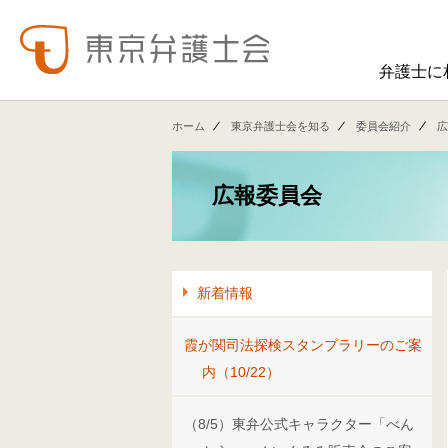
弁護士に
東弁の概要（会員数、役員等）、役員挨拶、歴史、組織図、行動計画、コンプライアンス、ハラスメント防止への取組み、FAQ、アクセス、連絡先、職員求人情報など掲載しています。
東弁では、委員会活動、法律
ホーム
東京弁護士会を知る
委員会紹介
広
広報委員会
新着情報
霞が関司法探検スタンプラリーのご案
内（10/22）
（8/5）東弁公式キャラクター「べん