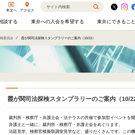
アクセス
本文へ
相談する
東弁への入会を希望する
東弁にできるこ
弁護士に相談するのサブメニューを開閉
東弁への入会を希望するのサブメニ
東弁に
相談・弁護士紹介・ADR、公設事務所支援、市民会議、市民交流会、人権賞、育英財団支援などの活動を行っています。
女性の社外役員の紹介を希望される方へ
外国法事
報委員会
霞が関司法探検スタンプラリーのご案内（10/22）
霞が関司法探検スタンプラリーのご案内（10/2
裁判所・検察庁・弁護士会・法テラスの共催で参加型イベントを
弁護士と一緒に、裁判所・検察庁・弁護士会をめぐります。
法廷見学、検察官模擬取調室見学など、盛りだくさんです。この