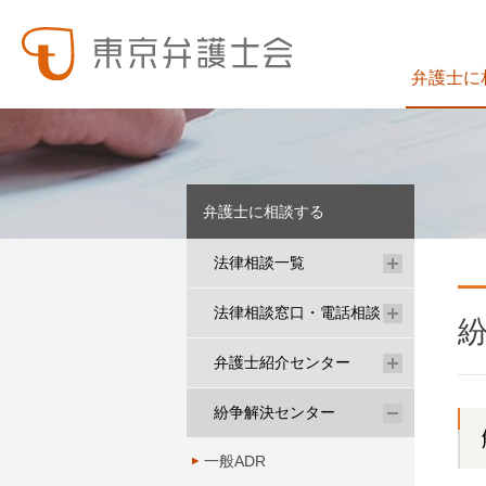
弁護士に
東弁の概要（会員数、役員等）、役員挨拶、歴史、組織図、行動計画、コンプライアンス、ハラスメント防止への取組み、FAQ、アクセス、連絡先、職員求人情報など掲載しています。
東弁では、委員会活動、法律
弁護士に相談する
法律相談一覧
法律相談窓口・電話相談
弁護士紹介センター
紛争解決センター
一般ADR