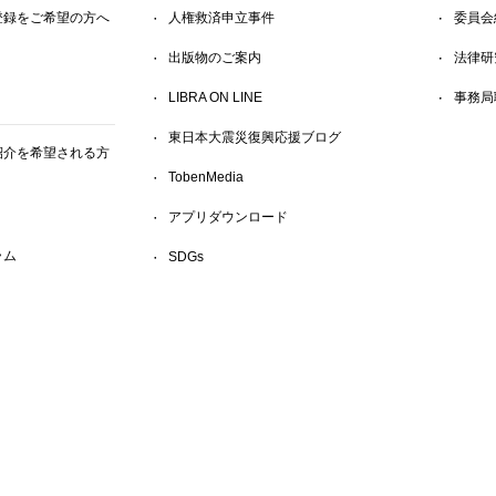
登録をご希望の方へ
人権救済申立事件
委員会
出版物のご案内
法律研
LIBRA ON LINE
事務局
東日本大震災復興応援ブログ
紹介を希望される方
TobenMedia
アプリダウンロード
ラム
SDGs