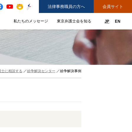
法律事務職員の方へ
会員サイト
と
私たちのメッセージ
東京弁護士会を知る
JP
EN
私たちのメッセージのサブメニューを開閉
東京弁護士会を知るのサブメニュ
ューを開閉
できることのサブメニューを開閉
務弁護士登録をご希望の方へ
紛争解決センター（ADR）を利用する
護士に相談する
紛争解決センター
紛争解決事例