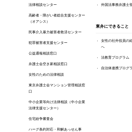
法律相談センター
外国法事務弁護士
高齢者・障がい者総合支援センター
（オアシス）
東弁にできること
民事介入暴力被害者救済センター
女性の社外役員の
犯罪被害者支援センター
へ
公益通報相談窓口
法教育プログラム
弁護士会空き家相談窓口
自治体連携プログ
女性のための法律相談
東京弁護士会マンション管理相談窓
口
中小企業等向け法律相談（中小企業
法律支援センター）
住宅紛争審査会
ハーグ条約対応・和解あっせん事