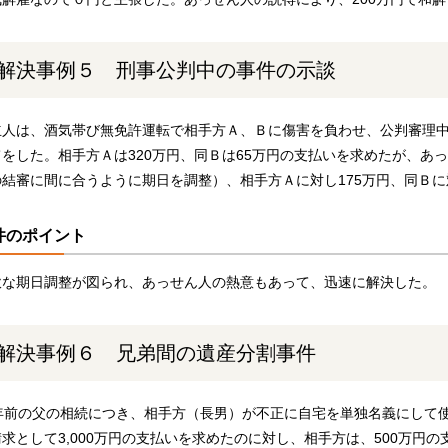
解決事例５ 刑事公判中の事件の示談
立人は、酒気帯び無免許運転で相手方Ａ、Ｂに傷害を負わせ、公判審理
てをした。相手方Ａは320万円、同Ｂは65万円の支払いを求めたが、あ
の結審に間に合うように期日を調整）、相手方Ａに対し175万円、同Ｂに
件のポイント
軟な期日調整が図られ、あっせん人の熱意もあって、迅速に解決した。
解決事例６ 兄弟間の遺産分割事件
0年前の父の相続につき、相手方（長男）が不正に自宅を単独名義にして
請求として3,000万円の支払いを求めたのに対し、相手方は、500万円