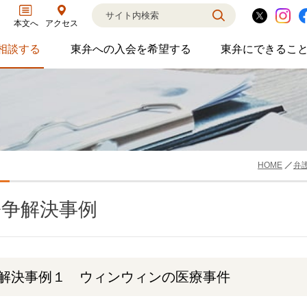
アクセス
本文へ
相談する
東弁への入会を希望する
東弁にできるこ
弁護士に相談するのサブメニューを開閉
東弁への入会を希望するのサブメニ
東弁に
相談・弁護士紹介・ADR、公設事務所支援、市民会議、市民交流会、人権賞、育英財団支援などの活動を行っています。
女性の社外役員の紹介を希望される方へ
外国法事
HOME
弁
紛争解決事例
解決事例１ ウィンウィンの医療事件