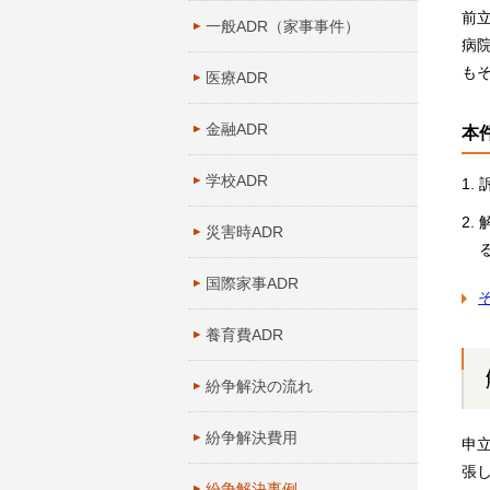
前
一般ADR（家事事件）
病
も
医療ADR
金融ADR
本
学校ADR
災害時ADR
国際家事ADR
養育費ADR
紛争解決の流れ
紛争解決費用
申立
張
紛争解決事例