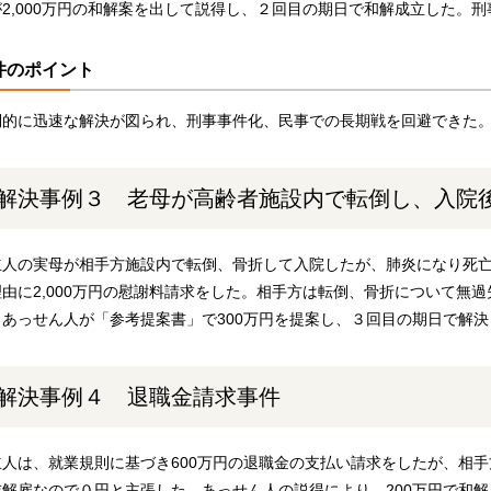
が2,000万円の和解案を出して説得し、２回目の期日で和解成立した。
件のポイント
倒的に迅速な解決が図られ、刑事事件化、民事での長期戦を回避できた
解決事例３ 老母が高齢者施設内で転倒し、入院
立人の実母が相手方施設内で転倒、骨折して入院したが、肺炎になり死
理由に2,000万円の慰謝料請求をした。相手方は転倒、骨折について無
。あっせん人が「参考提案書」で300万円を提案し、３回目の期日で解決
解決事例４ 退職金請求事件
立人は、就業規則に基づき600万円の退職金の支払い請求をしたが、相
戒解雇なので０円と主張した。あっせん人の説得により、200万円で和解