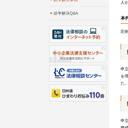
人
紛争解決Q&A
本
圧
申
を
た
申
懲