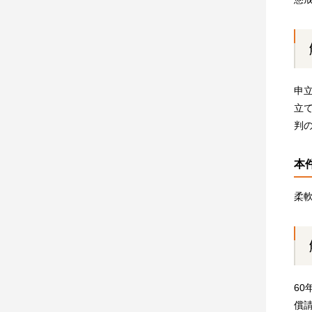
申
立
判
本
柔
6
償