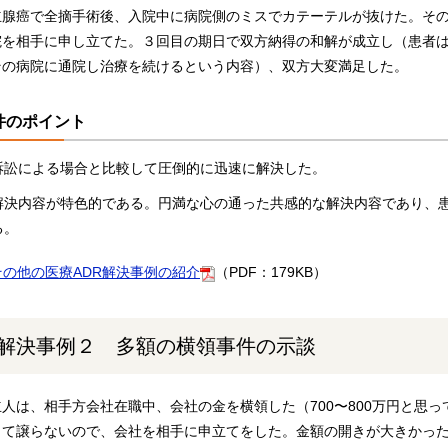
立腺癌で全摘手術後、入院中に病院側のミスでカテーテルが抜けた。そ
院を相手に申し立てた。３回目の期日で双方納得の和解が成立し（患者は
その病院に通院し治療を続けるという内容）、双方大変満足した。
件のポイント
訴訟による場合と比較して圧倒的に迅速に解決した。
解決内容が特色的である。円満な心の通った共感的な解決内容であり、
る。
その他の医療ADR解決事例の紹介
（PDF：179KB）
解決事例２ 多額の横領事件の示談
人は、相手方会社在職中、会社の金を横領した（700〜800万円と思って
して譲らないので、会社を相手に申立てをした。金額の開きが大きかっ