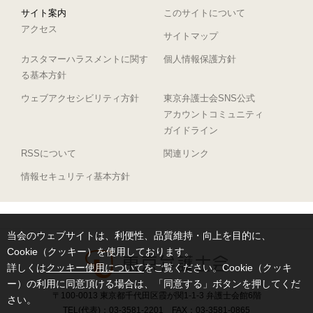
サイト案内
このサイトについて
アクセス
サイトマップ
カスタマーハラスメントに関す
個人情報保護方針
る基本方針
ウェブアクセシビリティ方針
東京弁護士会SNS公式
アカウントコミュニティ
ガイドライン
RSSについて
関連リンク
情報セキュリティ基本方針
当会のウェブサイトは、利便性、品質維持・向上を目的に、
Cookie（クッキー）を使用しております。
詳しくは
クッキー使用について
をご覧ください。Cookie（クッキ
ー）の利用に同意頂ける場合は、「同意する」ボタンを押してくだ
〒100-0013 東京都千代田区霞が関1-1-3 弁護士会館6階
さい。
TEL(代表)：03-3581-2201 FAX：03-3581-0865