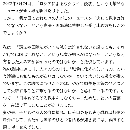
2022年2月24日、「ロシアによるウクライナ侵攻」という衝撃的な
ニュースが全世界を駆け巡りました。
しかし、我が国でどれだけの人がこのニュースを「決して戦争は許
してならない」という憲法・国際法に準拠した受け止め方をしたの
でしょうか？
私は、「憲法や国際法がいくら戦争は許されないと謳っても、それ
だけでは国は守れない、という現実が明らかになった」という捉え
方をした人の方が多かったのではないか、と危惧しています。
私の危惧の源には、人々の心の中に「戦争は仕方のないもの」とい
う諦観にも似たものがありはしないか、という大いなる疑念が潜ん
でいます。この諦観にも似たものは、やがて戦争を国策のひとつと
して受容することに繋がるのではないか、と恐れているのです。か
つて、「日本もそろそろ戦争をしなくちゃ、だめだ」という言葉
を、身近で耳にしたことがありました。
妻や夫、子どもや友人の血に塗れ、自分自身をも失う恐れは想像の
埒外にして、あたかも国策のひとつを語るが如き姿には、戦慄すら
禁じ得ませんでした。