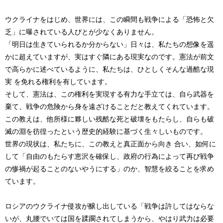
ウクライナをはじめ、世界には、この瞬間も戦争による「恐怖と欠
乏」に曝されている人びとが少なくありません。
「明日は生きていられるか分からない」日々は、私たちの想像を遥
かに超えていますが、実はすぐ隣にある現実なのです。憲法が前文
で高らかに述べているように、私たちは、ひとしくそんな過酷な現
実 を免れる権利を有しています。
そして、憲法は、この権利を実現する有力な手立ては、自ら武器を
棄て、戦争の危険から身を遠ざけることだと教えてくれています。
この教えは、他所様に夥しい残酷な死と破壊をもたらし、自らも破
滅の淵を彷徨ったという歴史的経験に基づく生々しいものです。
世界の現状は、私たちに、この教えと真正面から向き 合い、如何に
して「自由のもたらす恵沢を確保し、政府の行為によって再び戦争
の惨禍が起ることのないやうにする」のか、智慧を絞ることを求め
ています。
ロシアのウクライナ侵攻が醸し出している「戦争は許してはならな
いが、丸腰でいては国を蹂躙されてしまうから、やはり武力は必要