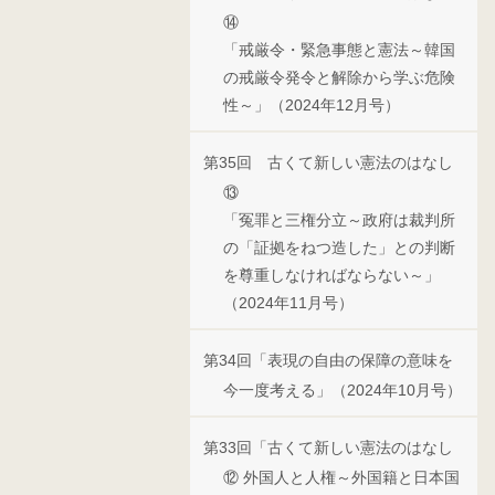
⑭
「戒厳令・緊急事態と憲法～韓国
の戒厳令発令と解除から学ぶ危険
性～」（2024年12月号）
第35回 古くて新しい憲法のはなし
⑬
「冤罪と三権分立～政府は裁判所
の「証拠をねつ造した」との判断
を尊重しなければならない～」
（2024年11月号）
第34回「表現の自由の保障の意味を
今一度考える」（2024年10月号）
第33回「古くて新しい憲法のはなし
⑫ 外国人と人権～外国籍と日本国