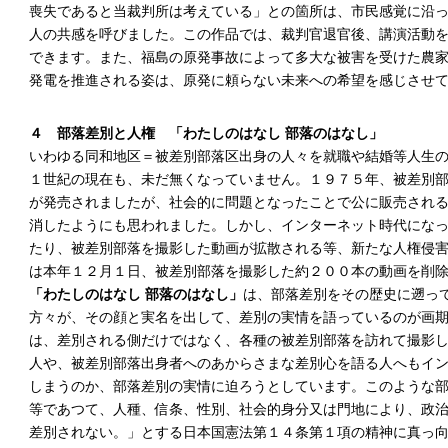
喪失であると当裁判所は考えている」との箇所は、市民感覚に沿
人の共感を呼びました。この作品では、裁判官退官後、講演活動
できます。また、福島の原発事故によって多大な被害を受けた農
発電を推進される姿は、原発に頼らない未来への希望を感じさせ
４ 部落差別と人権
「わたしのはなし 部落のはなし」
いわゆる同和地区＝被差別部落区出身の人々を就職や結婚等人生
１世紀の現在も、未だ無くなっていません。１９７５年、被差別
が発売されましたが、社会的に問題となったことで公に販売され
消したようにも思われました。しかし、インターネット時代にな
たり、被差別部落を撮影した動画が拡散される等、新たな人権侵
は本年１２月１日、被差別部落を撮影した約２００本の動画を削
「わたしのはなし 部落のはなし」
は、部落差別をその歴史に遡っ
方々が、その顔と実名を出して、差別の実情を語っているのが画
は、差別される側だけではなく、各種の被差別部落を訪れて撮影
人や、被差別部落出身者へのあからさまな差別心を語る人へもイ
しまうのか、部落差別の実情に迫ろうとしています。このような
等であつて、人種、信条、性別、社会的身分又は門地により、政
差別されない。」とする日本国憲法第１４条第１項の精神に真っ