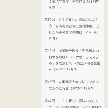
そ憲法の理念～同性婚と夫婦別姓
を例に～
第50回 古くて新しい憲法のはなし
⑯「台湾有事は存立危機事態」と
した高市発言の問題は（2026年1
月号）
第49回 加藤陽子教授「近代日本の
戦争を戦後８０年の地平から考え
る」を聴講して ～憲法講演会報告
～（2025年12月号）
第48回 人権擁護大会プレシンポジ
ウムのご報告（2025年12月号）
第47回 古くて新しい憲法のはなし
⑮「治安維持法制定から100年目の