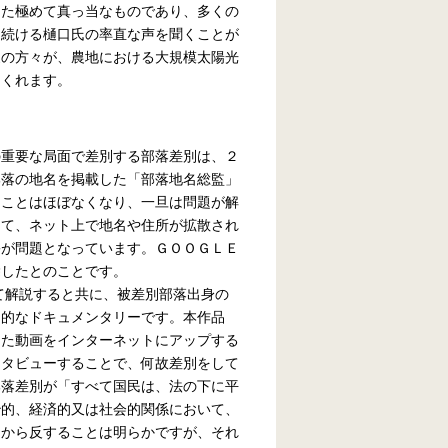
った極めて真っ当なものであり、多くの
を続ける樋口氏の率直な声を聞くことが
家の方々が、農地における大規模太陽光
てくれます。
の重要な局面で差別する部落差別は、２
部落の地名を掲載した「部落地名総監」
ることはほぼなくなり、一旦は問題が解
って、ネット上で地名や住所が拡散され
害が問題となっています。ＧＯＯＧＬＥ
除したとのことです。
て解説すると共に、被差別部落出身の
期的なドキュメンタリーです。本作品
した動画をインターネットにアップする
ンタビューすることで、何故差別をして
部落差別が「すべて国民は、法の下に平
治的、経済的又は社会的関係において、
向から反することは明らかですが、それ