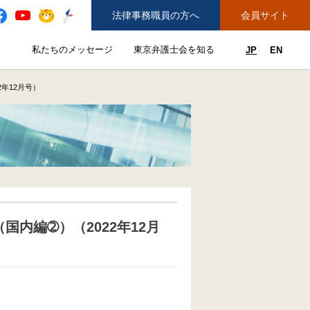
法律事務職員の方へ
会員サイト
と
私たちのメッセージ
東京弁護士会を知る
JP
EN
私たちのメッセージのサブメニューを開閉
東京弁護士会を知るのサブメニュ
ューを開閉
できることのサブメニューを開閉
務弁護士登録をご希望の方へ
紛争解決センター（ADR）を利用する
2年12月号）
国内編➁）（2022年12月
）