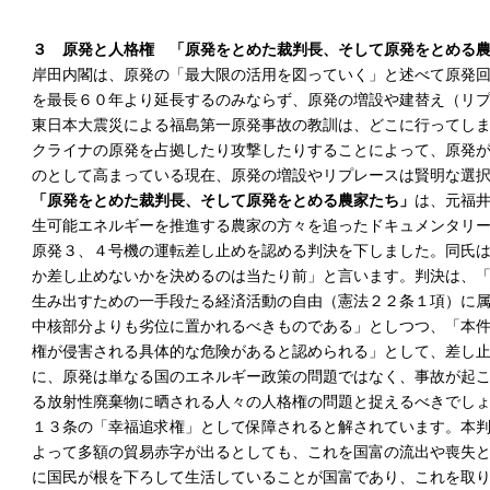
３ 原発と人格権
「原発をとめた裁判長、そして原発をとめる
岸田内閣は、原発の「最大限の活用を図っていく」と述べて原発
を最長６０年より延長するのみならず、原発の増設や建替え（リ
東日本大震災による福島第一原発事故の教訓は、どこに行ってし
クライナの原発を占拠したり攻撃したりすることによって、原発
のとして高まっている現在、原発の増設やリプレースは賢明な選
「原発をとめた裁判長、そして原発をとめる農家たち」
は、元福
生可能エネルギーを推進する農家の方々を追ったドキュメンタリ
原発３、４号機の運転差し止めを認める判決を下しました。同氏
か差し止めないかを決めるのは当たり前」と言います。判決は、
生み出すための一手段たる経済活動の自由（憲法２２条１項）に
中核部分よりも劣位に置かれるべきものである」としつつ、「本
権が侵害される具体的な危険があると認められる」として、差し
に、原発は単なる国のエネルギー政策の問題ではなく、事故が起
る放射性廃棄物に晒される人々の人格権の問題と捉えるべきでし
１３条の「幸福追求権」として保障されると解されています。本
よって多額の貿易赤字が出るとしても、これを国富の流出や喪失
に国民が根を下ろして生活していることが国富であり、これを取