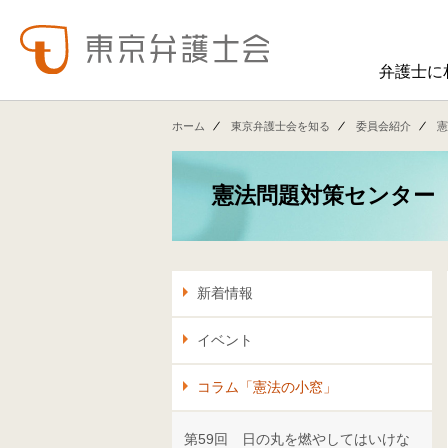
弁護士に
東弁の概要（会員数、役員等）、役員挨拶、歴史、組織図、行動計画、コンプライアンス、ハラスメント防止への取組み、FAQ、アクセス、連絡先、職員求人情報など掲載しています。
東弁では、委員会活動、法律
ホーム
東京弁護士会を知る
委員会紹介
憲
憲法問題対策センター
新着情報
イベント
コラム「憲法の小窓」
第59回 日の丸を燃やしてはいけな