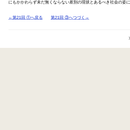
にもかかわらず未だ無くならない差別の現状とあるべき社会の姿
←第21回 ①へ戻る
第21回 ③へつづく→