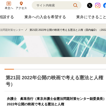
アクセス
本文へ
相談する
東弁への入会を希望する
東弁にできるこ
弁護士に相談するのサブメニューを開閉
東弁への入会を希望するのサブメニ
東弁に
相談・弁護士紹介・ADR、公設事務所支援、市民会議、市民交流会、人権賞、育英財団支援などの活動を行っています。
女性の社外役員の紹介を希望される方へ
外国法事
法問題対策センター
第21回 2022年公開の映画で考える憲法と人権（国内編➁）（202
第21回 2022年公開の映画で考える憲法と人権（
号）
弁護士 眞珠浩行（東京弁護士会憲法問題対策センター副委員長
2022年公開の映画で考える憲法と人権