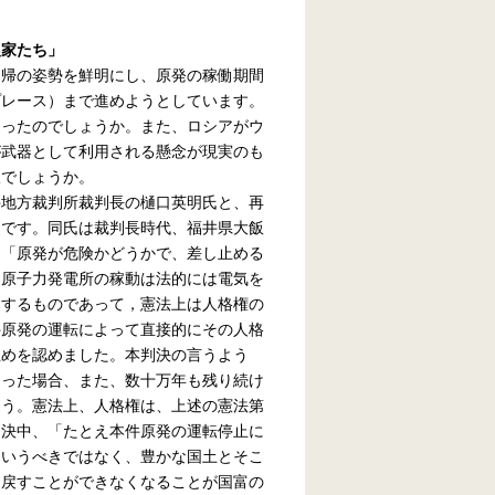
農家たち」
回帰の姿勢を鮮明にし、原発の稼働期間
プレース）まで進めようとしています。
まったのでしょうか。また、ロシアがウ
が武器として利用される懸念が現実のも
択でしょうか。
井地方裁判所裁判長の樋口英明氏と、再
ーです。同氏は裁判長時代、福井県大飯
は「原発が危険かどうかで、差し止める
「原子力発電所の稼動は法的には電気を
属するものであって，憲法上は人格権の
件原発の運転によって直接的にその人格
止めを認めました。本判決の言うよう
こった場合、また、数十万年も残り続け
ょう。憲法上、人格権は、上述の憲法第
判決中、「たとえ本件原発の運転停止に
というべきではなく、豊かな国土とそこ
り戻すことができなくなることが国富の