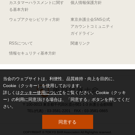
カスタマーハラスメントに関す
個人情報保護方針
る基本方針
ウェブアクセシビリティ方針
東京弁護士会SNS公式
アカウントコミュニティ
ガイドライン
RSSについて
関連リンク
情報セキュリティ基本方針
当会のウェブサイトは、利便性、品質維持・向上を目的に、
Cookie（クッキー）を使用しております。
詳しくは
クッキー使用について
をご覧ください。Cookie（クッキ
ー）の利用に同意頂ける場合は、「同意する」ボタンを押してくだ
〒100-0013 東京都千代田区霞が関1-1-3 弁護士会館6階
さい。
TEL(代表)：03-3581-2201 FAX：03-3581-0865
同意する
COPYRIGHT © TOKYO BAR Association All Rightghts reserved.