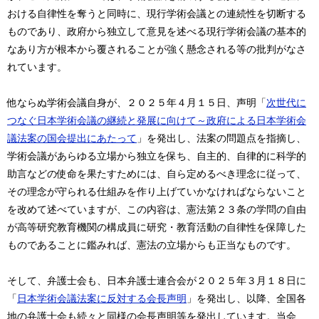
おける自律性を奪うと同時に、現行学術会議との連続性を切断する
ものであり、政府から独立して意見を述べる現行学術会議の基本的
なあり方が根本から覆されることが強く懸念される等の批判がなさ
れています。
他ならぬ学術会議自身が、２０２５年４月１５日、声明「
次世代に
つなぐ日本学術会議の継続と発展に向けて～政府による日本学術会
議法案の国会提出にあたって
」を発出し、法案の問題点を指摘し、
学術会議があらゆる立場から独立を保ち、自主的、自律的に科学的
助言などの使命を果たすためには、自ら定めるべき理念に従って、
その理念が守られる仕組みを作り上げていかなければならないこと
を改めて述べていますが、この内容は、憲法第２３条の学問の自由
が高等研究教育機関の構成員に研究・教育活動の自律性を保障した
ものであることに鑑みれば、憲法の立場からも正当なものです。
そして、弁護士会も、日本弁護士連合会が２０２５年３月１８日に
「
日本学術会議法案に反対する会長声明
」を発出し、以降、全国各
地の弁護士会も続々と同様の会長声明等を発出しています。当会