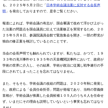
も、２０２５年５月２日に「
日本学術会議法案に反対する会長声
明
」を発出しておりますので、是非ご覧ください。
報道によれば、学術会議の有志が、国会審議で改めて浮かび上がっ
た法案の問題点を国会議員に伝えて法案修正を実現するため、２０
２５年５月８日、参議院議員会館で緊急集会を開き、一部の野党が
独自の修正案を検討しているとのことです。
当会の会長声明でも触れられていますが、私たちは、かつて、１９
３３年の滝川事件や１９３５年の天皇機関説事件において、政府が
学術の世界に介入し、その結果、学術が政治に従属し戦争遂行の手
段にされてしまったことを忘れてはなりません。
また、そもそも、学術会議の改組の問題は、２０２０年秋に発覚し
た、政府による「会員任命拒否」問題が発端であり、当時の菅義偉
首相が、学術会議が推薦した会員候補１０５人のうち６人を任命せ
ず、いまだにその理由も説明していないという事実も忘れてはなり
ません。