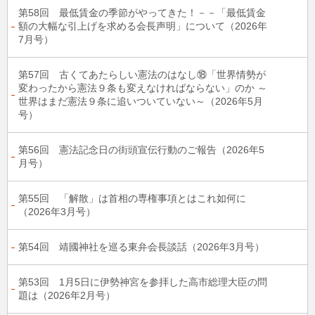
第58回 最低賃金の季節がやってきた！－－「最低賃金
額の大幅な引上げを求める会長声明」について（2026年
7月号）
第57回 古くてあたらしい憲法のはなし⑱「世界情勢が
変わったから憲法９条も変えなければならない」のか ～
世界はまだ憲法９条に追いついていない～（2026年5月
号）
第56回 憲法記念日の街頭宣伝行動のご報告（2026年5
月号）
第55回 「解散」は首相の専権事項とはこれ如何に
（2026年3月号）
第54回 靖國神社を巡る東弁会長談話（2026年3月号）
第53回 1月5日に伊勢神宮を参拝した高市総理大臣の問
題は（2026年2月号）