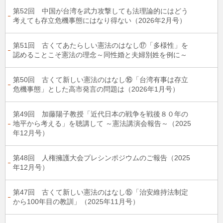
第52回 中国が台湾を武力攻撃しても法理論的にはどう
考えても存立危機事態にはなり得ない（2026年2月号）
第51回 古くてあたらしい憲法のはなし⑰「多様性」を
認めることこそ憲法の理念～同性婚と夫婦別姓を例に～
第50回 古くて新しい憲法のはなし⑯「台湾有事は存立
危機事態」とした高市発言の問題は（2026年1月号）
第49回 加藤陽子教授「近代日本の戦争を戦後８０年の
地平から考える」を聴講して ～憲法講演会報告～（2025
年12月号）
第48回 人権擁護大会プレシンポジウムのご報告（2025
年12月号）
第47回 古くて新しい憲法のはなし⑮「治安維持法制定
から100年目の教訓」（2025年11月号）