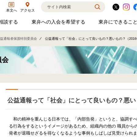
アクセス
本文へ
相談する
東弁への入会を希望する
東弁にできるこ
弁護士に相談するのサブメニューを開閉
東弁への入会を希望するのサブメニ
東弁に
相談・弁護士紹介・ADR、公設事務所支援、市民会議、市民交流会、人権賞、育英財団支援などの活動を行っています。
女性の社外役員の紹介を希望される方へ
外国法事
益通報者保護特別委員会
公益通報って「社会」にとって良いもの？悪いもの？（2016
員会
公益通報って「社会」にとって良いもの？悪いも
和の精神を重んじる日本では、「内部告発」というと、協調すべ
る行為をするというイメージがあるため、組織内の他の 職員から
発者が退職せざるを得なくなるような事例もしばしば見受けられ