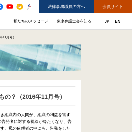
法律事務職員の方へ
会員サイト
と
私たちのメッセージ
東京弁護士会を知る
JP
EN
私たちのメッセージのサブメニューを開閉
東京弁護士会を知るのサブメニュ
ューを開閉
できることのサブメニューを開閉
務弁護士登録をご希望の方へ
紛争解決センター（ADR）を利用する
年11月号）
の？（2016年11月号）
き組織内の人間が、組織の利益を害す
の告発者に対する視線が冷たくなり、告
ます。私の依頼者の中にも、告発をした