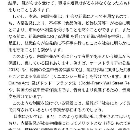
結果、 嫌がらせを受けて、職場を退職せざるを得なくなった方も
をしたこともあります。
しかし、本来、内部告発 は、社会や組織にとって有用なもので
ち、内部告発により、不祥事（食品偽装、粉飾決算等）が社会に明
とにより、市民が不利益を受けることを防ぐことができます。ま
なる前に、組織内部における通報 を通じて組織が情報を把握し、
是正し、組織自らが自発的に不祥事を行ったことを社会に明らかに
用を守ることにも繋がります。
このような、内部告発が社会にとって有用であるという観点から
保護し、促している国もあります。例えば、オーストラリアの公益開示法（Public
2013）や、韓国の公益申告者保護法では、違法行為に加担した共
たことによる免責規定（リニエンシー規定）を設け ています。また
Claims Act）及びドッド・フランク法（Dodd-Frank Wall Street Reform
や、韓国の公益申告者保護法では、告発をより促進するため、告
度を設けています。
このような制度を設けている背景には、通報が「社会にとって良
で共有されているという事実が存在するのでしょう。
日本においては、まだ、このような認識が広く共有されてはいな
おり、内部告発が社会や組織にとってメリットとなり得る もので
合には、積極的に内部告発をすることが望まれます（ただ、告発