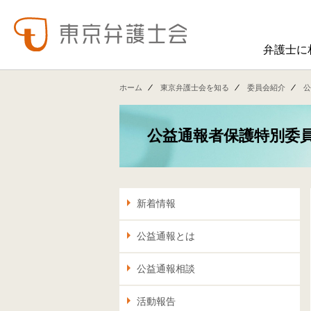
弁護士に
東弁の概要（会員数、役員等）、役員挨拶、歴史、組織図、行動計画、コンプライアンス、ハラスメント防止への取組み、FAQ、アクセス、連絡先、職員求人情報など掲載しています。
東弁では、委員会活動、法律
ホーム
東京弁護士会を知る
委員会紹介
公
公益通報者保護特別委
新着情報
公益通報とは
公益通報相談
活動報告