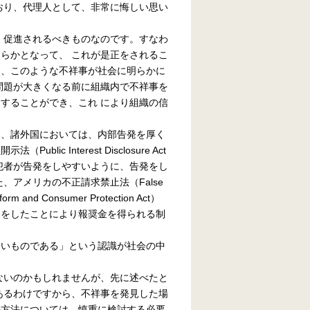
おり、代理人として、非常に悔しい思い
、促進されるべきものなのです。すなわ
らかとなって、 これが是正をされるこ
た、このような不祥事が社会に明らかに
問題が大きくなる前に組織内で不祥事を
することができ、これ により組織の信
、諸外国においては、内部告発を厚く
 Interest Disclosure Act
犯者が告発をしやすいように、告発をし
、アメリカの不正請求禁止法（False
 and Consumer Protection Act）
発をしたことにより報奨金を得られる制
いものである」という認識が社会の中
いのかもしれませんが、先に述べたと
あるわけですから、不祥事を発見した場
の方法については、慎重に検討する必要