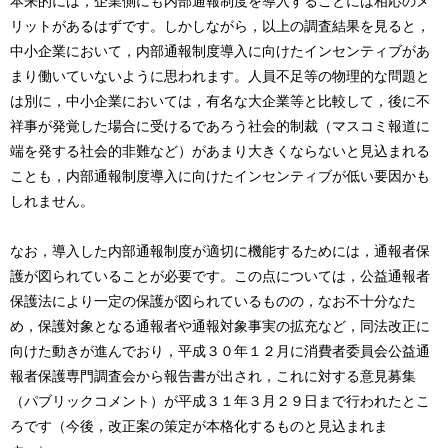
本来的には，企業側にも内部通報制度を導入することには相応のメ
リットがあるはずです。しかしながら，以上の調査結果を見ると，
中小企業において，内部通報制度導入に向けたインセンティブがあ
まり働いていないように思われます。人員不足等の物理的な問題と
は別に，中小企業においては，有名な大企業等と比較して，後に不
祥事が発覚した場合に受けるであろう社会的制裁（マスコミ報道に
端を発する社会的非難など）があまり大きくならないと見込まれる
ことも，内部通報制度導入に向けたインセンティブが低い要因かも
しれません。
なお，導入した内部通報制度が適切に機能するためには，通報者保
護が図られていることが必要です。この点については，公益通報者
保護法により一定の保護が図られているものの，なお不十分なた
め，保護対象となる通報者や通報対象事実の拡充など，同法改正に
向けた動きが進んでおり，平成３０年１２月に消費者委員会公益通
報者保護専門調査会から報告書が出され，これに対する意見募集
（パブリックコメント）が平成３１年３月２９日まで行われたとこ
ろです（今後，改正案の策定が本格化するものと見込まれま