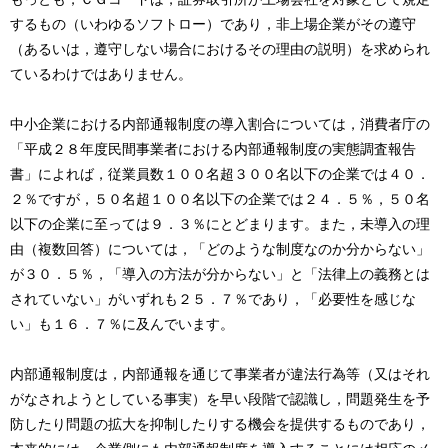
するもの（いわゆるソフトロー）であり，非上場企業がその遵守
（あるいは，遵守しない場合におけるその理由の説明）を求められ
ているわけではありません。
中小企業における内部通報制度の導入割合については，消費者庁の
「平成２８年度民間事業者における内部通報制度の実態調査報告
書」によれば，従業員数１００名超３００名以下の企業では４０．
２％ですが，５０名超１００名以下の企業では２４．５％，５０名
以下の企業に至っては９．３％にとどまります。また，未導入の理
由（複数回答）については，「どのような制度なのか分からない」
が３０．５％，「導入の方法が分からない」と「法律上の義務とは
されていない」がいずれも２５．７％であり，「必要性を感じな
い」も１６．７％に及んでいます。
内部通報制度は，内部通報を通じて事業者が違法行為等（又はそれ
がなされようとしている事実）を早い段階で認識し，問題発生を予
防したり問題の拡大を抑制したりする機会を提供するものであり，