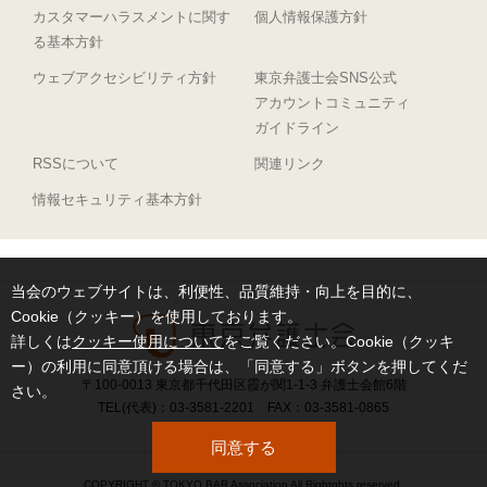
カスタマーハラスメントに関す
個人情報保護方針
る基本方針
ウェブアクセシビリティ方針
東京弁護士会SNS公式
アカウントコミュニティ
ガイドライン
RSSについて
関連リンク
情報セキュリティ基本方針
当会のウェブサイトは、利便性、品質維持・向上を目的に、
Cookie（クッキー）を使用しております。
詳しくは
クッキー使用について
をご覧ください。Cookie（クッキ
ー）の利用に同意頂ける場合は、「同意する」ボタンを押してくだ
〒100-0013 東京都千代田区霞が関1-1-3 弁護士会館6階
さい。
TEL(代表)：03-3581-2201 FAX：03-3581-0865
同意する
COPYRIGHT © TOKYO BAR Association All Rightghts reserved.