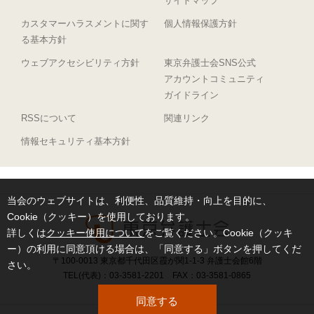
サイトマップ
カスタマーハラスメントに関す
個人情報保護方針
る基本方針
ウェブアクセシビリティ方針
東京弁護士会SNS公式
アカウントコミュニティ
ガイドライン
RSSについて
関連リンク
情報セキュリティ基本方針
当会のウェブサイトは、利便性、品質維持・向上を目的に、
Cookie（クッキー）を使用しております。
詳しくは
クッキー使用について
をご覧ください。Cookie（クッキ
ー）の利用に同意頂ける場合は、「同意する」ボタンを押してくだ
〒100-0013 東京都千代田区霞が関1-1-3 弁護士会館6階
さい。
TEL(代表)：03-3581-2201 FAX：03-3581-0865
同意する