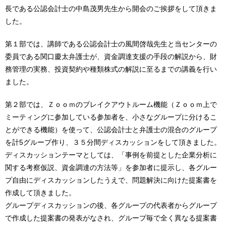
長である公認会計士の中島茂男先生から開会のご挨拶をして頂きま
した。
第１部では、講師である公認会計士の風間啓哉先生と当センターの
委員である関口慶太弁護士が、資金調達支援の手段の解説から、財
務管理の実務、投資契約や種類株式の解説に至るまでの講義を行い
ました。
第２部では、Ｚｏｏｍのブレイクアウトルーム機能（Ｚｏｏｍ上で
ミーティングに参加している参加者を、小さなグループに分けるこ
とができる機能）を使って、公認会計士と弁護士の混合のグループ
を計5グループ作り、３５分間ディスカッションをして頂きました。
ディスカッションテーマとしては、「事例を前提とした企業分析に
関する考察仮説、資金調達の方法等」を参加者に提示し、各グルー
プ自由にディスカッションしたうえで、問題解決に向けた提案書を
作成して頂きました。
グループディスカッションの後、各グループの代表者からグループ
で作成した提案書の発表がなされ、グループ毎で全く異なる提案書