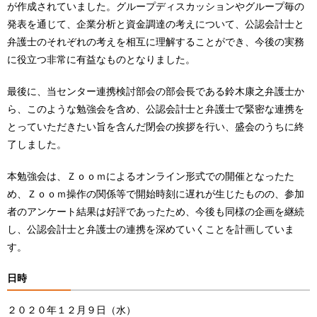
が作成されていました。グループディスカッションやグループ毎の
発表を通じて、企業分析と資金調達の考えについて、公認会計士と
弁護士のそれぞれの考えを相互に理解することができ、今後の実務
に役立つ非常に有益なものとなりました。
最後に、当センター連携検討部会の部会長である鈴木康之弁護士か
ら、このような勉強会を含め、公認会計士と弁護士で緊密な連携を
とっていただきたい旨を含んだ閉会の挨拶を行い、盛会のうちに終
了しました。
本勉強会は、Ｚｏｏｍによるオンライン形式での開催となったた
め、Ｚｏｏｍ操作の関係等で開始時刻に遅れが生じたものの、参加
者のアンケート結果は好評であったため、今後も同様の企画を継続
し、公認会計士と弁護士の連携を深めていくことを計画していま
す。
日時
２０２０年１２月９日（水）