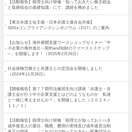
【活動報告】税理士向け研修「知っておきたい株主総会
と取締役会の基礎知識」にて、講師を務めました
【東京弁護士会主催・日本弁護士連合会共催】
SDGsコンプライアンスシンポジウム（2/17）のご案内
【お知らせ】海外展開⽀援ワークショップセミナー「中
小企業の海外進出 ─契約and知財のファーストステップ
─」を開催します！（2025年2月26日）
社会保険労務士と弁護士との交流会を開催しました
（2024年11月26日）
【開催報告】第７７期司法修習生向け講座「弁護士・弁
護士会が行う中小企業支援とはどのようなものか 私達
と一緒に考えませんか？」を開催しました（２０２４／
１１／１）
【活動報告】税理士向け研修「税理士が知っておくべき
成年後見人の選任、職務、費用の実情及び成年後見法制
改正の現状」、「これだけは知っておきたい民事信託の