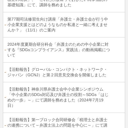
基礎知識」にて、講師を務めました
第77期司法修習生向け講座「弁護士・弁護士会が行う中
小企業支援とはどのようなものか私達と一緒に考えませ
んか？」（11/1）のご案内
2024年度夏期合研分科会「弁護士のための中小企業に対
する『SDGsコンプライアンス』実践法」の動画掲載につ
いて
【活動報告】グローバル・コンパクト・ネットワーク・
ジャパン（GCNJ）と第２回意見交換会を開催しました
【活動報告】神奈川県弁護士会中小企業シンポジウム
「中小企業のSDGs対応及び弁護士の役割～SDGs「はじ
めの一歩」～」にて講師を務めました（2024年7月19
日）
【活動報告】第一ブロック合同研修会「税理士と弁護士
の連携について～弁護士法上の問題を中心に～」にて講