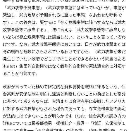
発生する明白な危険が切迫していると認められるに至った事態）と
「武力攻撃予測事態」（武力攻撃事態には至っていないが、事態が
緊迫し、武力攻撃が予測されるに至った事態）をあわせた呼称で
す）。この答弁は、要するに「存立危機事態に該当するならば武力
攻撃事態等に該当する」、逆に言えば「武力攻撃事態等に該当しな
いならば存立危機事態には該当しない」ということを言っているわ
けです。なお、武力攻撃事態等においては、日本が武力攻撃または
その明白な危険にさらされているわけですから、（武力攻撃が未だ
発生していない段階でどこまでのことができるかという問題はある
ものの）集団的自衛権ではなく個別的自衛権で憲法適合的に対応す
ることが可能です。
政府が言っていた極めて限定的な解釈姿勢を厳格に守るという、仙
台高判が安保法制を明白に違憲と判断しないことの前提とした部分
に基づいて考えるならば、台湾または台湾有事に参戦したアメリカ
に対する武力攻撃がなされた場合であっても、存立危機事態の認定
が法的にはできないことが明らかです（なお、仙台高判の読み方の
詳細については長谷部恭男・棚橋桂介・豊秀一『検証 安保法制１
０年目の真相──「仙台高裁判決」の読み方』（朝日新聞出版、２０