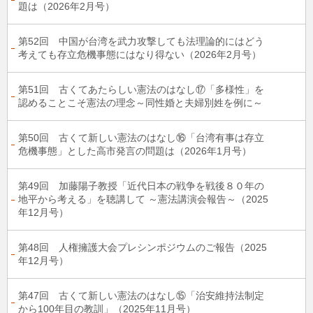
題は（2026年2月号）
第52回 中国が台湾を武力攻撃しても法理論的にはどう
考えても存立危機事態にはなり得ない（2026年2月号）
第51回 古くてあたらしい憲法のはなし⑰「多様性」を
認めることこそ憲法の理念～同性婚と夫婦別姓を例に～
第50回 古くて新しい憲法のはなし⑯「台湾有事は存立
危機事態」とした高市発言の問題は（2026年1月号）
第49回 加藤陽子教授「近代日本の戦争を戦後８０年の
地平から考える」を聴講して ～憲法講演会報告～（2025
年12月号）
第48回 人権擁護大会プレシンポジウムのご報告（2025
年12月号）
第47回 古くて新しい憲法のはなし⑮「治安維持法制定
から100年目の教訓」（2025年11月号）