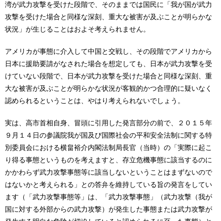
湾が武力攻撃を受けた段階で、そのままでは国民に「我が国が武力
攻撃を受けた場合と同様な深刻、重大な被害が及ぶことが明らかな
状況」が生じることはおよそ考えられません。
アメリカが事態に介入して中国と交戦し、その段階でアメリカから
日本に援助要請がなされた場合を想定しても、日本が武力攻撃を受
けていない段階で、日本が武力攻撃を受けた場合と同様な深刻、重
大な被害が及ぶことが明らかな状況が客観的かつ合理的に疑いなく
認められるということは、やはり考えられないでしょう。
実は、高市首相自身、冒頭に引用した発言部分の前で、２０１５年
９月１４日の参議院我が国及び国際社会の平和安全法制に関する特
別委員会における横畠裕介内閣法制局長官（当時）の「実際に起こ
り得る事態というものを考えますと、存立危機事態に該当するのに
かかわらず武力攻撃事態等に該当しないということはまずないので
はないかと考えられる」との答弁を維持している旨の発言をしてい
ます（「武力攻撃事態等」は、「武力攻撃事態」（武力攻撃（我が
国に対する外部からの武力攻撃）が発生した事態または武力攻撃が