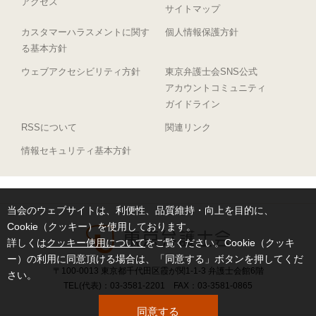
アクセス
サイトマップ
カスタマーハラスメントに関す
個人情報保護方針
る基本方針
ウェブアクセシビリティ方針
東京弁護士会SNS公式
アカウントコミュニティ
ガイドライン
RSSについて
関連リンク
情報セキュリティ基本方針
当会のウェブサイトは、利便性、品質維持・向上を目的に、
Cookie（クッキー）を使用しております。
詳しくは
クッキー使用について
をご覧ください。Cookie（クッキ
ー）の利用に同意頂ける場合は、「同意する」ボタンを押してくだ
〒100-0013 東京都千代田区霞が関1-1-3 弁護士会館6階
さい。
TEL(代表)：03-3581-2201 FAX：03-3581-0865
同意する