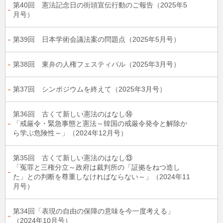
第40回 憲法記念日の街頭宣伝行動のご報告（2025年5
月号）
第39回 日本学術会議法案の問題点（2025年5月号）
第38回 東弁の人権フェスティバル（2025年3月号）
第37回 シンポジウムを終えて（2025年3月号）
第36回 古くて新しい憲法のはなし⑭
「戒厳令・緊急事態と憲法～韓国の戒厳令発令と解除か
ら学ぶ危険性～」（2024年12月号）
第35回 古くて新しい憲法のはなし⑬
「冤罪と三権分立～政府は裁判所の「証拠をねつ造し
た」との判断を尊重しなければならない～」（2024年11
月号）
第34回「表現の自由の保障の意味を今一度考える」
（2024年10月号）