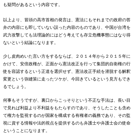
も疑問があるという内容です。
以上より、冒頭の高市首相の発言は、憲法にもそれまでの政府の答
弁の内容にも即していない誤った内容のものであり、中国が台湾を
武力攻撃しても法理論的にはどう考えても存立危機事態にはなり得
ないという結論になります。
少し皮肉めいた言い方をするならば、２０１４年から２０１５年に
かけて、安倍政権が、正面から憲法改正を行って集団的自衛権の行
使を容認するという正道を選択せず、憲法改正手続を潜脱する解釈
変更という弥縫策に走ったツケが、今回きているという見方もでき
るでしょう。
何事もそうですが、裏口からこっそりという不正な手法は、長い目
で見れば利益より不利益をもたらすのであり、そうしたことも含め
て権力を監視するのが国家を構成する有権者の義務であり、その監
視に資する情報や法的視点を提供するのも弁護士や弁護士会の使命
ということになります。