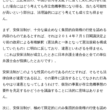
しかし、上記発言の、中国が台湾を支配下に置くために武力を行使
した場合にはどう考えても存立危機事態になり得る、当たる可能性
が高いという部分は、法理論的にはどう考えても成り立ち得ませ
ん。
まず、安保法制が、十分な歯止めなく集団的自衛権の行使を認める
内容のものであるとすれば、それは２０１４年７月１日閣議決定よ
り前の政府による有権解釈（憲法典と一体となって憲法規範を構成
していたもの）に明白に反しており、違憲といわざるを得ません
（これは安保法制が成立したときに日本弁護士連合会と全ての単位
弁護士会が指摘したとおりです）。
安保法制がこのような性質のものであるのだとすれば、そもそも法
律自体が違憲である以上、その要件に該当するとしてなされた行為
もやはり違憲となってしまうわけで、個別の事案が存立危機事態の
要件を充足するかどうかを議論することに法的に意味はありませ
ん。
次に、安保法制が、極めて限定的にのみ集団的自衛権の行使を認め