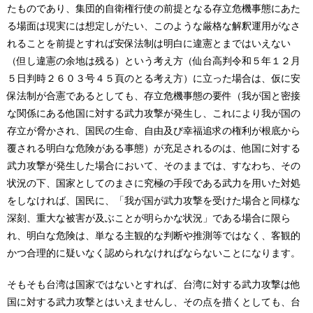
たものであり、集団的自衛権行使の前提となる存立危機事態にあた
る場面は現実には想定しがたい、このような厳格な解釈運用がなさ
れることを前提とすれば安保法制は明白に違憲とまではいえない
（但し違憲の余地は残る）という考え方（仙台高判令和５年１２月
５日判時２６０３号４５頁のとる考え方）に立った場合は、仮に安
保法制が合憲であるとしても、存立危機事態の要件（我が国と密接
な関係にある他国に対する武力攻撃が発生し、これにより我が国の
存立が脅かされ、国民の生命、自由及び幸福追求の権利が根底から
覆される明白な危険がある事態）が充足されるのは、他国に対する
武力攻撃が発生した場合において、そのままでは、すなわち、その
状況の下、国家としてのまさに究極の手段である武力を用いた対処
をしなければ、国民に、「我が国が武力攻撃を受けた場合と同様な
深刻、重大な被害が及ぶことが明らかな状況」である場合に限ら
れ、明白な危険は、単なる主観的な判断や推測等ではなく、客観的
かつ合理的に疑いなく認められなければならないことになります。
そもそも台湾は国家ではないとすれば、台湾に対する武力攻撃は他
国に対する武力攻撃とはいえませんし、その点を措くとしても、台