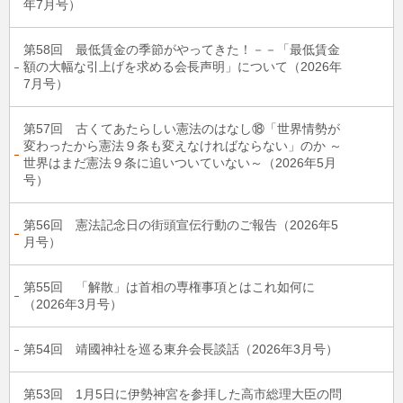
年7月号）
第58回 最低賃金の季節がやってきた！－－「最低賃金
額の大幅な引上げを求める会長声明」について（2026年
7月号）
第57回 古くてあたらしい憲法のはなし⑱「世界情勢が
変わったから憲法９条も変えなければならない」のか ～
世界はまだ憲法９条に追いついていない～（2026年5月
号）
第56回 憲法記念日の街頭宣伝行動のご報告（2026年5
月号）
第55回 「解散」は首相の専権事項とはこれ如何に
（2026年3月号）
第54回 靖國神社を巡る東弁会長談話（2026年3月号）
第53回 1月5日に伊勢神宮を参拝した高市総理大臣の問