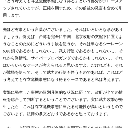
「どう考えても存立危機事態になり得る」という部分がクローズア
ップされていますが、正確を期すため、その前後の発言も含めて引
用します。
───────────────────────────────────────────
先ほど有事という言葉がございました。それはいろいろな形があり
ましょう。例えば、台湾を完全に中国、北京政府の支配下に置くよ
うなことのためにどういう手段を使うか。それは単なるシーレーン
の封鎖であるかもしれないし、武力行使であるかもしれないし、そ
れから偽情報、サイバープロパガンダであるかもしれないし、それ
はいろいろなケースが考えられると思いますよ。だけれども、それ
が戦艦を使って、そして武力の行使も伴うものであれば、これはど
う考えても存立危機事態になり得るケースであると私は考えます。
実際に発生した事態の個別具体的な状況に応じて、政府が全ての情
報を総合して判断するということでございます。実に武力攻撃が発
生したら、これは存立危機事態に当たる可能性が高いというもので
ございます。法律の条文どおりであるかと思っております。
───────────────────────────────────────────