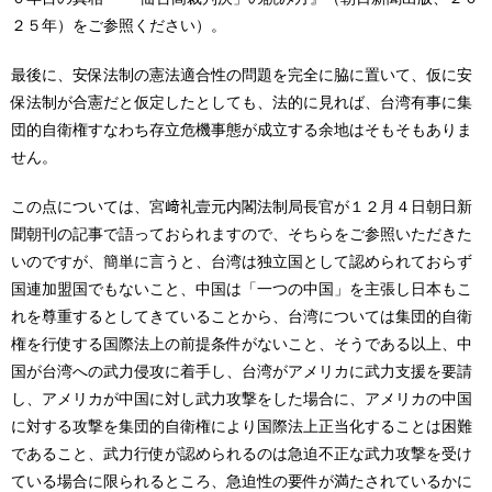
２５年）をご参照ください）。
最後に、安保法制の憲法適合性の問題を完全に脇に置いて、仮に安
保法制が合憲だと仮定したとしても、法的に見れば、台湾有事に集
団的自衛権すなわち存立危機事態が成立する余地はそもそもありま
せん。
この点については、宮﨑礼壹元内閣法制局長官が１２月４日朝日新
聞朝刊の記事で語っておられますので、そちらをご参照いただきた
いのですが、簡単に言うと、台湾は独立国として認められておらず
国連加盟国でもないこと、中国は「一つの中国」を主張し日本もこ
れを尊重するとしてきていることから、台湾については集団的自衛
権を行使する国際法上の前提条件がないこと、そうである以上、中
国が台湾への武力侵攻に着手し、台湾がアメリカに武力支援を要請
し、アメリカが中国に対し武力攻撃をした場合に、アメリカの中国
に対する攻撃を集団的自衛権により国際法上正当化することは困難
であること、武力行使が認められるのは急迫不正な武力攻撃を受け
ている場合に限られるところ、急迫性の要件が満たされているかに