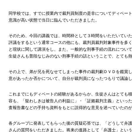
同学校では、すでに授業内で裁判員制度の是非についてディベー
意識が高い状態で当日に臨んでいただきました。
そのため、今回の講義では、時間枠として３時間をいただいてい
評議をするという通常コースの他にも、裁判員裁判対象事件を多
と現状に関して講演をし、また、一般的な刑事手続の流れについ
生徒さんも普段なじみのない刑事手続の話ということで、とても
その上で、弟が兄を死なせてしまった事件の裁判劇ＤＶＤを鑑賞
意があったか否かについて、自分が裁判員になったつもりで議論
これまでにもディベートの経験があるからか、生徒さんはとても
容も、「疑わしきは被告人の利益に」・「証拠裁判主義」といっ
査報告書などの手持ち資料をもとに説得的な意見を述べていたの
各グループに発表してもらった後の質疑応答では、「どうして弁
さんの質問をいただきました。将来の進路として「弁護士」とい