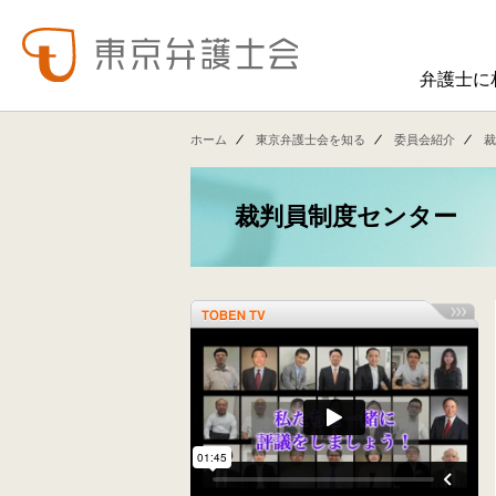
弁護士に
東弁の概要（会員数、役員等）、役員挨拶、歴史、組織図、行動計画、コンプライアンス、ハラスメント防止への取組み、FAQ、アクセス、連絡先、職員求人情報など掲載しています。
東弁では、委員会活動、法律
ホーム
東京弁護士会を知る
委員会紹介
裁
裁判員制度センター