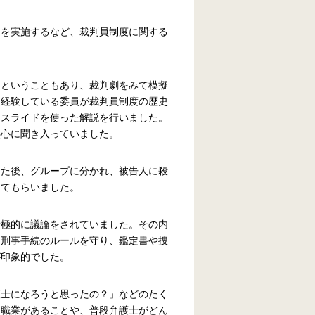
トを実施するなど、裁判員制度に関する
たということもあり、裁判劇をみて模擬
く経験している委員が裁判員制度の歴史
てスライドを使った解説を行いました。
熱心に聞き入っていました。
した後、グループに分かれ、被告人に殺
してもらいました。
積極的に議論をされていました。その内
た刑事手続のルールを守り、鑑定書や捜
が印象的でした。
護士になろうと思ったの？」などのたく
う職業があることや、普段弁護士がどん