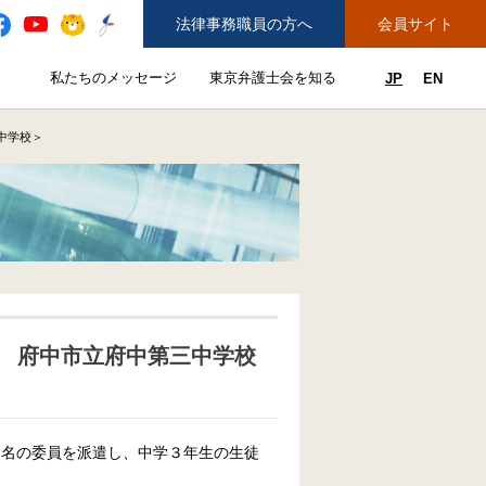
法律事務職員の方へ
会員サイト
と
私たちのメッセージ
東京弁護士会を知る
JP
EN
私たちのメッセージのサブメニューを開閉
東京弁護士会を知るのサブメニュ
ューを開閉
できることのサブメニューを開閉
務弁護士登録をご希望の方へ
紛争解決センター（ADR）を利用する
中学校＞
 府中市立府中第三中学校
５名の委員を派遣し、中学３年生の生徒