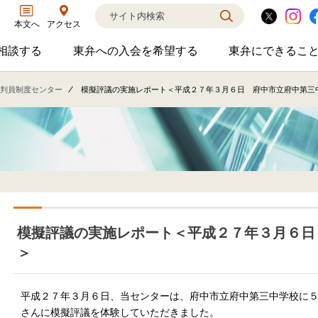
アクセス
本文へ
相談する
東弁への入会を希望する
東弁にできるこ
弁護士に相談するのサブメニューを開閉
東弁への入会を希望するのサブメニ
東弁に
相談・弁護士紹介・ADR、公設事務所支援、市民会議、市民交流会、人権賞、育英財団支援などの活動を行っています。
女性の社外役員の紹介を希望される方へ
外国法事
判員制度センター
模擬評議の実施レポート＜平成２７年３月６日 府中市立府中第三
模擬評議の実施レポート＜平成２７年３月６日
＞
平成２７年３月６日、当センターは、府中市立府中第三中学校に
さんに模擬評議を体験していただきました。