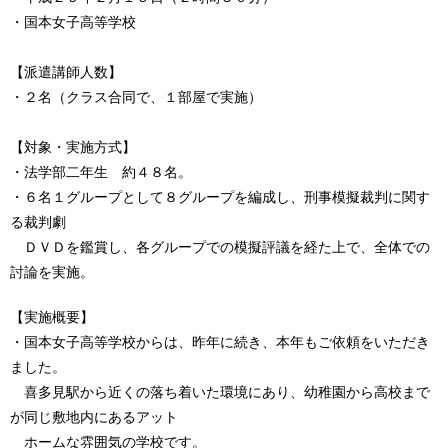
・国本女子高等学校
【派遣講師人数】
・２名（クラス合同で、１部屋で実施）
【対象・実施方式】
・法学部二年生 約４８名。
・６名１グループとして８グループを編成し、刑事模擬裁判に関す
る裁判劇
ＤＶＤを鑑賞し、各グループでの模擬評議を経た上で、全体での
討論を実施。
【実施概要】
・国本女子高等学校からは、昨年に続き、本年もご依頼をいただき
ました。
喜多見駅から近くの落ち着いた環境にあり、幼稚園から高校まで
が同じ敷地内にあるアット
ホームな雰囲気の学校です。