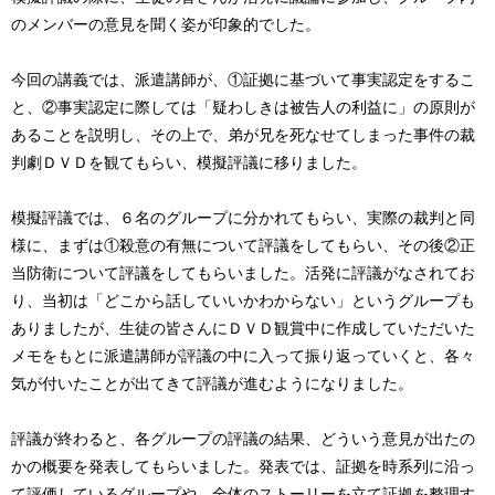
のメンバーの意見を聞く姿が印象的でした。
今回の講義では、派遣講師が、①証拠に基づいて事実認定をするこ
と、②事実認定に際しては「疑わしきは被告人の利益に」の原則が
あることを説明し、その上で、弟が兄を死なせてしまった事件の裁
判劇ＤＶＤを観てもらい、模擬評議に移りました。
模擬評議では、６名のグループに分かれてもらい、実際の裁判と同
様に、まずは①殺意の有無について評議をしてもらい、その後②正
当防衛について評議をしてもらいました。活発に評議がなされてお
り、当初は「どこから話していいかわからない」というグループも
ありましたが、生徒の皆さんにＤＶＤ観賞中に作成していただいた
メモをもとに派遣講師が評議の中に入って振り返っていくと、各々
気が付いたことが出てきて評議が進むようになりました。
評議が終わると、各グループの評議の結果、どういう意見が出たの
かの概要を発表してもらいました。発表では、証拠を時系列に沿っ
て評価しているグループや、全体のストーリーを立て証拠を整理す