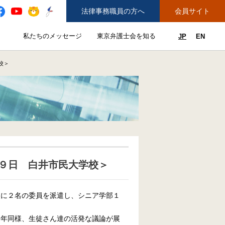
法律事務職員の方へ
会員サイト
と
私たちのメッセージ
東京弁護士会を知る
JP
EN
私たちのメッセージのサブメニューを開閉
東京弁護士会を知るのサブメニュ
ューを開閉
できることのサブメニューを開閉
務弁護士登録をご希望の方へ
紛争解決センター（ADR）を利用する
校＞
９日 白井市民大学校＞
校に２名の委員を派遣し、シニア学部１
例年同様、生徒さん達の活発な議論が展