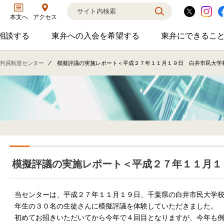
アクセス
本文へ
相談する
東弁への入会を希望する
東弁にできるこ
弁護士に相談するのサブメニューを開閉
東弁への入会を希望するのサブメニ
東弁に
相談・弁護士紹介・ADR、公設事務所支援、市民会議、市民交流会、人権賞、育英財団支援などの活動を行っています。
女性の社外役員の紹介を希望される方へ
外国法事
判員制度センター
模擬評議の実施レポート＜平成２７年１１月１９日 白井市民大学
模擬評議の実施レポート＜平成２７年１１月１
当センターは、平成２７年１１月１９日、千葉県の白井市民大学
年生の３０名の生徒さんに模擬評議を体験していただきました。
初めてお招きいただいてから今年で４回目となりますが、今年も