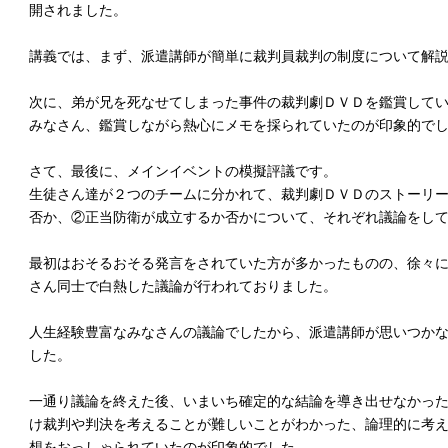
開されました。
講義では、まず、派遣講師が簡単に裁判員裁判の制度について解
次に、弟が兄を死なせてしまった事件の裁判劇ＤＶＤを鑑賞して
みなさん、鑑賞しながら熱心にメモを採られていたのが印象的で
さて、最後に、メインイベントの模擬評議です。
生徒さん達が２つのチームに分かれて、裁判劇ＤＶＤのストーリ
否か、②正当防衛が成立するか否かについて、それぞれ議論をし
最初はおそるおそる発言をされていた方が多かったものの、徐々
さん同士で白熱した議論が行われておりました。
人生経験豊富なみなさんの議論でしたから、派遣講師が思いつか
した。
一通り議論を終えた後、いまいち確定的な結論を導き出せなかっ
け裁判や判決を考えることが難しいことがわかった、論理的に考
想をおっしゃられていたのが印象的でした。