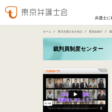
弁護士に
東弁の概要（会員数、役員等）、役員挨拶、歴史、組織図、行動計画、コンプライアンス、ハラスメント防止への取組み、FAQ、アクセス、連絡先、職員求人情報など掲載しています。
東弁では、委員会活動、法律
ホーム
東京弁護士会を知る
委員会紹介
裁
裁判員制度センター