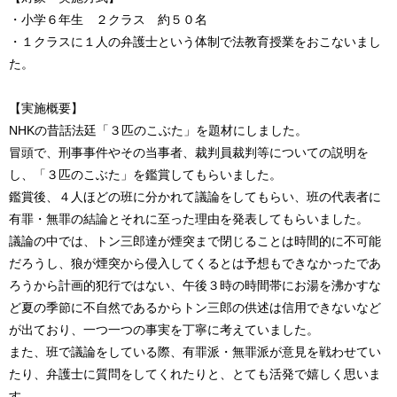
・小学６年生 ２クラス 約５０名
・１クラスに１人の弁護士という体制で法教育授業をおこないまし
た。
【実施概要】
NHKの昔話法廷「３匹のこぶた」を題材にしました。
冒頭で、刑事事件やその当事者、裁判員裁判等についての説明を
し、「３匹のこぶた」を鑑賞してもらいました。
鑑賞後、４人ほどの班に分かれて議論をしてもらい、班の代表者に
有罪・無罪の結論とそれに至った理由を発表してもらいました。
議論の中では、トン三郎達が煙突まで閉じることは時間的に不可能
だろうし、狼が煙突から侵入してくるとは予想もできなかったであ
ろうから計画的犯行ではない、午後３時の時間帯にお湯を沸かすな
ど夏の季節に不自然であるからトン三郎の供述は信用できないなど
が出ており、一つ一つの事実を丁寧に考えていました。
また、班で議論をしている際、有罪派・無罪派が意見を戦わせてい
たり、弁護士に質問をしてくれたりと、とても活発で嬉しく思いま
す。