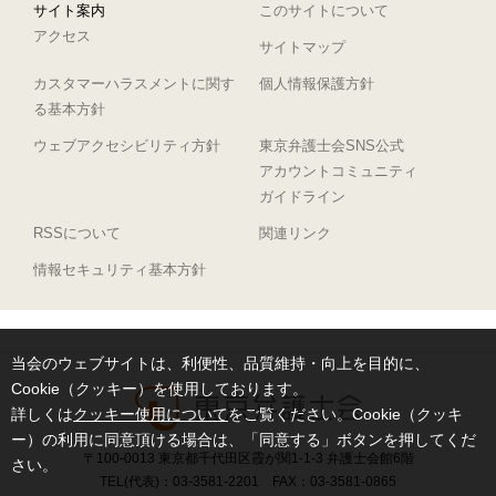
サイト案内
このサイトについて
アクセス
サイトマップ
カスタマーハラスメントに関す
個人情報保護方針
る基本方針
ウェブアクセシビリティ方針
東京弁護士会SNS公式
アカウントコミュニティ
ガイドライン
RSSについて
関連リンク
情報セキュリティ基本方針
当会のウェブサイトは、利便性、品質維持・向上を目的に、
Cookie（クッキー）を使用しております。
詳しくは
クッキー使用について
をご覧ください。Cookie（クッキ
ー）の利用に同意頂ける場合は、「同意する」ボタンを押してくだ
〒100-0013 東京都千代田区霞が関1-1-3 弁護士会館6階
さい。
TEL(代表)：03-3581-2201 FAX：03-3581-0865