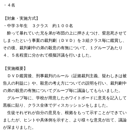
・４名
【対象・実施方式】
・中学３年生 ３クラス 約１００名
酔って暴れていた兄を弟が布団の上に押さえつけ、窒息死させて
しまったという事案の裁判劇（ＤＶＤ）を３組クラス毎に鑑賞し、
その後、裁判劇中の弟の殺意の有無について、１グループあたり
４、５名程度に分かれて模擬評議を行いました。
【実施概要】
ＤＶＤ鑑賞後、刑事裁判のルール（証拠裁判主義、疑わしきは被
告人の利益に）や、殺意の考え方についての説明を行い、裁判劇中
の弟の殺意の有無についてグループ毎に議論してもらいました。
グループ毎に、学校が用意したホワイトボードに意見を記入して
黒板に貼り、クラス全体でディスカッションをしました。
生徒それぞれが自分の意見を、根拠をもって示すことができてい
ましたが、ヒントや具体例を示すと、より様々な意見が出て、議論
が深まりました。